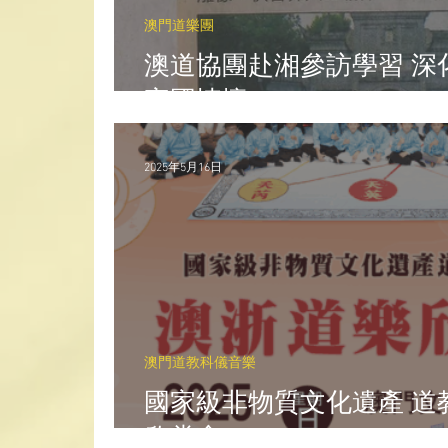
澳門道樂團
澳道協團赴湘參訪學習 深
家國情懷
2025年5月16日
澳門道教科儀音樂
國家級非物質文化遺產 道
欣賞會