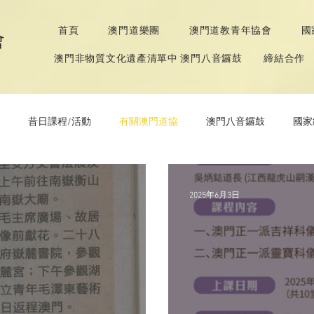
首頁
澳門道樂團
澳門道教青年協會
國
會
澳門非物質文化遺產清單中 澳門八音鑼鼓
締結合作
昔日課程/活動
有關澳門道協
澳門八音鑼鼓
國家
經》推廣活動
2025年6月3日