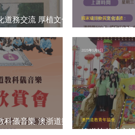
化道務交流 厚植文化
國家級非物質文化遺產
2025年科儀班
2025年5月9日
教科儀音樂 澳浙道樂
澳門道教青年協會
澳道協赴台交