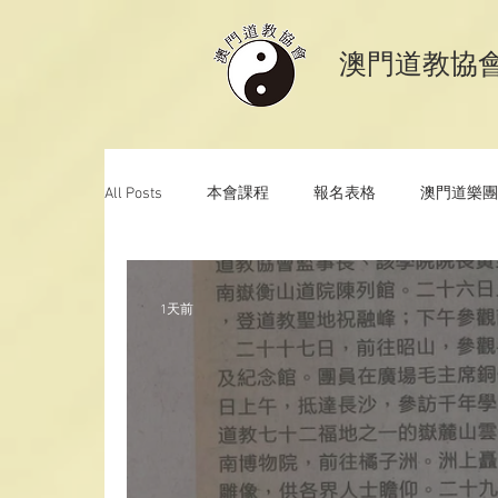
​澳門道教協
All Posts
本會課程
報名表格
澳門道樂團
澳門道教青年協會
道教文化節
《道德
1天前