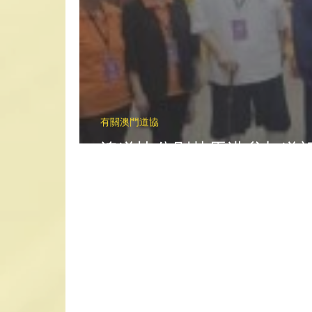
有關澳門道協
澳道協分別赴馬港參加道