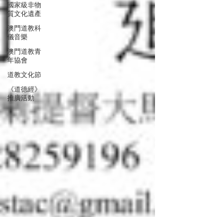
國家級非物
質文化遺產
澳門道教科
儀音樂
澳門道教青
年協會
道教文化節
《道德經》
推廣活動