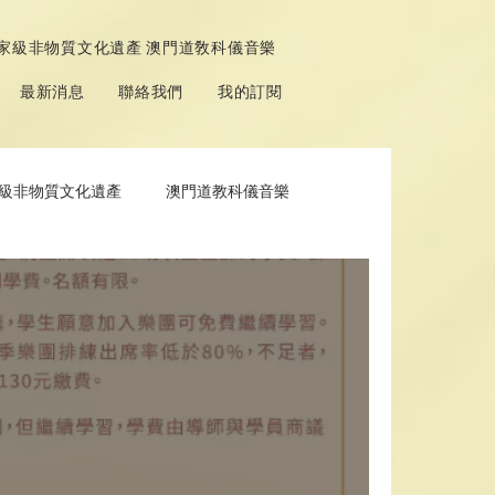
家級非物質文化遺產 澳門道敎科儀音樂
最新消息
聯絡我們
我的訂閱
級非物質文化遺產
澳門道教科儀音樂