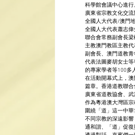
科學館會議中心進行
廣東省宗教文化交流
全國人大代表
/
澳門
全國人大代表蕭志偉
聯合會常務副會長梁
主教澳門教區主教代
副會長、澳門道教青
代表法圖麥胡女士等
的專家學者等
100
多
在活動開幕式上，澳
篇章。香港道教聯合
廣東省道教協會、武
作為粵港澳大灣區宗
圍繞「道」這一中華
不同宗教的深遠影響
通和諧、「道」促復