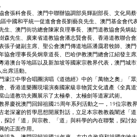
。
協會張科會長、澳門中聯辦協調部吳輝副部長、文化局蔡
地區中國和平統一促進會會長劉藝良先生、澳門基金會代
先生、澳門街坊總會陳家良理事長、澳門道教協會吳炳鋕
樹森先生、廣東省道教協會潘志賢會長、香港道教聯合會
表張子健副主席、聖公會澳門傳道地區潘靄君牧師、澳門
年協會理事長吳炯章道長、巴哈伊教澳門總會江紹發主席
粵港澳台等地區以及新加坡等國家宗教界代表，澳門城市
人出席活動。
門濠江中學合唱團演唱《道德經》中的「萬物之奧」「眾
會、香港道樂團現場演奏國家級非物質文化遺產《全真道
當山道教功夫團展示了太極拳、太極劍等道家武術。
教界慶祝澳門回歸祖國
25
周年系列活動之一，
19
位宗教
古老深邃的哲學思想開展對話，立足本宗教教義闡述「道
，探討「道」與宗教、「道」與科學的內在聯繫，探討如
興的正面作用。