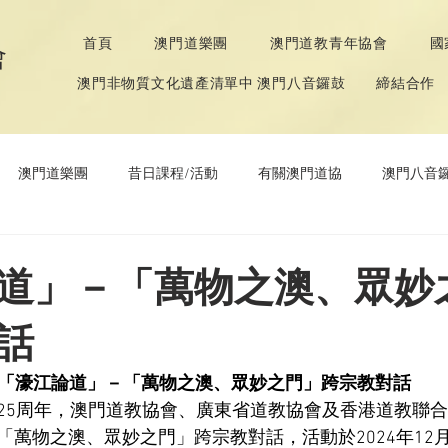
首頁
澳門道樂團
澳門道教青年協會
國
會
澳門非物質文化遺產清單中 澳門八音鑼鼓
締結合作
澳門道樂團
昔日課程/活動
有關澳門道協
澳門八音
年協會
道教文化節
《道德經》推廣活動
道」－「萬物之澳、眾妙
話
「濠江論道」－「萬物之澳、眾妙之門」跨宗教對話
25
周年，澳門道教協會、廣東省道教協會及香港道教聯合
「萬物之澳、眾妙之門」跨宗教對話，活動於
2024
年
12