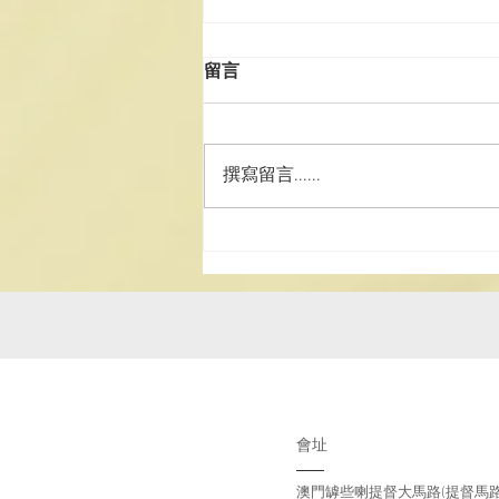
留言
撰寫留言......
澳道協團赴湘參訪學習 深化道
務交流 厚植文化家國情懷
會址
澳門罅些喇提督大馬路(提督馬路