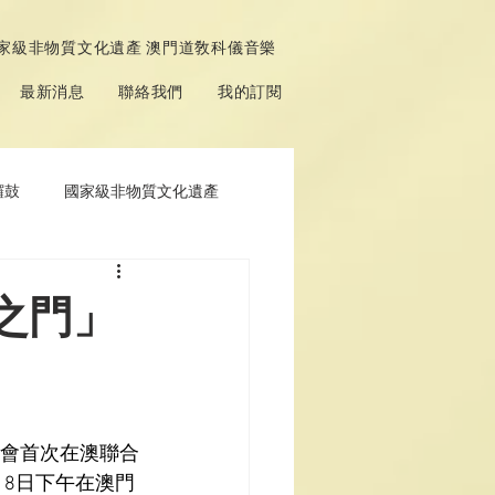
家級非物質文化遺產 澳門道敎科儀音樂
最新消息
聯絡我們
我的訂閱
鑼鼓
國家級非物質文化遺產
之門」
會首次在澳聯合
月
8
日下午在澳門