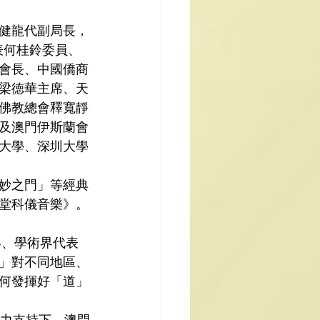
健龍代副局長，
表何桂鈴委員、
會長、中國僑商
梁徳華主席、天
佛教總會釋寬靜
及澳門伊斯蘭會
大學、深圳大學
妙之門」等經典
堂科儀音樂》。
界、學術界代表
」對不同地區、
何發揮好「道」