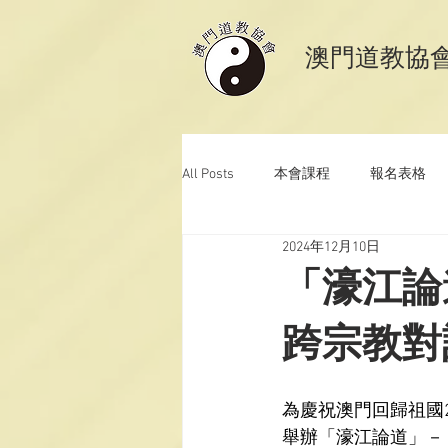
​澳門道教協
All Posts
本會課程
報名表格
2024年12月10日
澳門道教科儀音樂
澳門道教青
「濠江論
跨宗教對
為慶祝澳門回歸祖國
舉辦「濠江論道」－