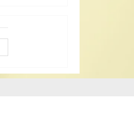
級非物質文化遺產 道教科
樂 澳浙道樂欣賞會