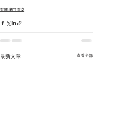
有關澳門道協
查看全部
最新文章