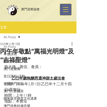
​澳門道教協會
文章
All Posts
2025年12月13日
All Posts
丙午年敬點“萬福光明燈”及
本會課程
“吉祥聖燈”
報名表格
致大德、善信、會員：
澳門道樂團
昔日課程/活動
乙巳年歲晚酬恩還神謝太歲法會
有關澳門道協
日期：2026年2月1日(乙巳年十二月十四
日)星期日
澳門八音鑼鼓
時間：上午11時
國家級非物質文化遺產
地點：本會址
澳門道教科儀音樂