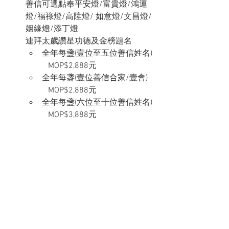
善信可選點奉平安燈/富貴燈/鴻運
燈/福祿燈/高陞燈/ 如意燈/文昌燈/
姻緣燈/添丁燈
連拜太歲讚星功德及金榜題名
全年每盞(壹位至五位善信姓名) 
   MOP$2,888元
全年每盞(壹位善信合家/壹會)   
   MOP$2,888元
全年每盞(六位至十位善信姓名) 
   MOP$3,888元