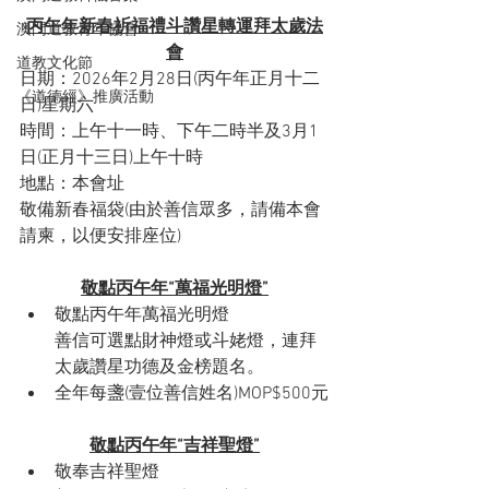
丙午年新春祈福禮斗讚星轉運拜太歲法
澳門道教青年協會
會
道教文化節
日期：2026年2月28日(丙午年正月十二
《道德經》推廣活動
日)星期六
時間：上午十一時、下午二時半及3月1
日(正月十三日)上午十時
地點：本會址
敬備新春福袋(由於善信眾多，請備本會
請柬，以便安排座位)
敬點丙午年“萬福光明燈”
敬點丙午年萬福光明燈
善信可選點財神燈或斗姥燈，連拜
太歲讚星功德及金榜題名。
全年每盞(壹位善信姓名)MOP$500元
敬點丙午年“吉祥聖燈”
敬奉吉祥聖燈