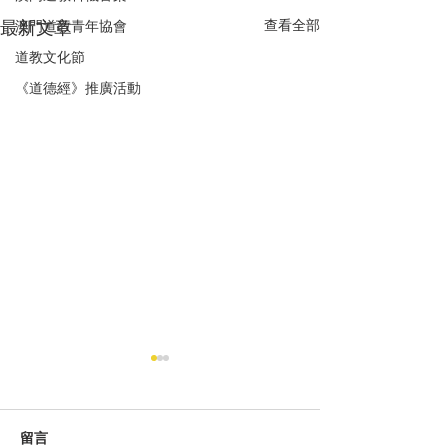
查看全部
最新文章
澳門道教青年協會
道教文化節
《道德經》推廣活動
留言