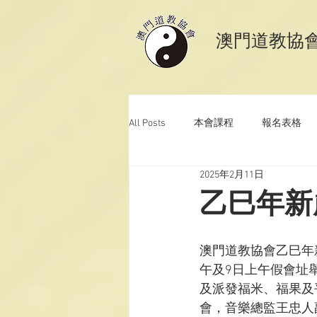
​澳門道教協
All Posts
本會課程
報名表格
2025年2月11日
澳門道教科儀音樂
澳門道教青
乙巳年新
澳門道教協會乙巳年
午及9日上午假會址
及派發福米、福果及
會，音樂總監王忠人