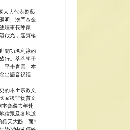
全國人大代表劉藝
繼明、澳門基金
總理事長陳家
湛啟光，嘉賓楊
世間功名利祿的
盛行。莘莘學子
，平步青雲。本
念出語音祝福
史的本土宗教文
國家級非物質文
稱本會繼去年赴
地信眾及各地道
的羅天大醮；而7
年學習中國傳統