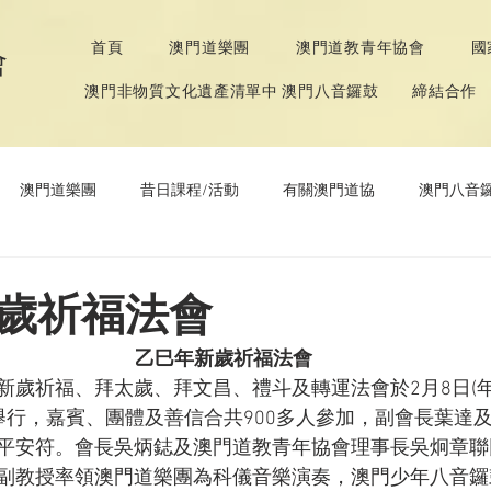
首頁
澳門道樂團
澳門道教青年協會
國
會
澳門非物質文化遺產清單中 澳門八音鑼鼓
締結合作
澳門道樂團
昔日課程/活動
有關澳門道協
澳門八音
年協會
道教文化節
《道德經》推廣活動
歲祈福法會
乙巳年新歲祈福法會
新歲祈福、拜太歲、拜文昌、禮斗及轉運法會於2月8日(年
舉行，嘉賓、團體及善信合共900多人參加，副會長葉達
平安符。會長吳炳鋕及澳門道教青年協會理事長吳炯章聯
副教授率領澳門道樂團為科儀音樂演奏，澳門少年八音鑼