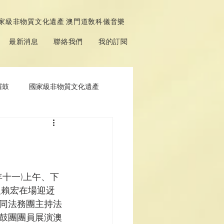
家級非物質文化遺產 澳門道敎科儀音樂
最新消息
聯絡我們
我的訂閱
鑼鼓
國家級非物質文化遺產
十一)上午、下
及賴宏在場迎迓
同法務團主持法
鼓團團員展演澳