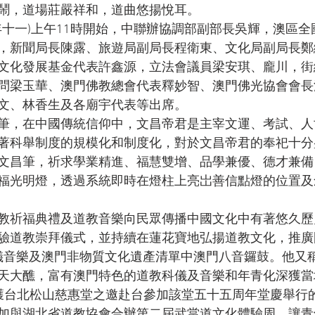
鬧，道場莊嚴祥和，道曲悠揚悅耳。
(年十一)上午11時開始，中聯辦協調部副部長吳輝，澳區
，新聞局長陳露、旅遊局副局長程衛東、文化局副局長鄭
文化發展基金代表許鑫源，立法會議員梁安琪、龐川，街
問梁玉華、澳門佛教總會代表釋妙智、澳門佛光協會會長
文、林香生及各廟宇代表等出席。
筆，在中國傳統信仰中，文昌帝君是主宰文運、考試、人
著科舉制度的規模化和制度化，對於文昌帝君的奉祀十分
文昌筆，祈求學業精進、福慧雙增、品學兼優、德才兼備
福光明燈，透過系統即時在燈柱上亮岀善信點燈的位置及
教祈福典禮及道教音樂向民眾傳播中國文化中有著悠久歷
驗道教崇拜儀式，並持續在蓮花寶地弘揚道教文化，推廣
儀音樂及澳門非物質文化遺產清單中澳門八音鑼鼓。他又
天大醮，富有澳門特色的道教科儀及音樂和年青化深獲當
獲台北松山慈惠堂之邀赴台參加該堂五十五周年堂慶舉行
加與湖北省道教協會合辦第二屆武當道文化體驗周，讓青