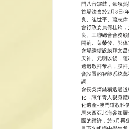
門八音鑼鼓，氣氛熱
首場法會於2月8日
良、崔世平、蕭志偉
會行政委員何桂鈴，
良、工聯總會會務顧
開荊、葉榮發、郭偉
會場繼續設膜拜文昌
天神。元明以後，隨
透過敬拜帝君，膜拜
會設置的智能系統萬
詞。
會長吳炳鋕稱透過道
化，讓年青人親身體
化遺產–澳門道教科
馬來西亞北海參加羅
團的讚許，於5月再
月下旬組織中學生參