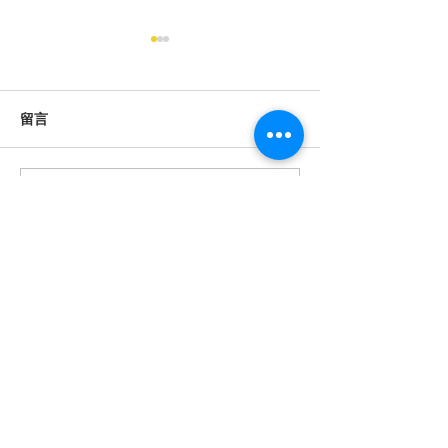
留言
撰寫留言......
澳湘道教科儀音樂會共鑄
為持續推廣國家
非遺道韻 傳承中華文脈
文化遺產澳門道
樂、澳門非物質
清單中八音鑼鼓
地道樂團交流
會址
澳門罅些喇提督大馬路(提督馬路) 41號祐適工
業大廈2樓B