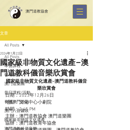
​澳門道教協會
文章
All Posts
2024年1月22日
All Posts
國家級非物質文化遺產–澳
本會課程
門道教科儀音樂欣賞會
報名表格
國家級非物質文化遺產–
澳門道教科儀音
澳門道樂團
樂欣賞會
昔日課程/活動
日期：2023年12月26日
有關澳門道協
地點：文化中心小劇院
時間：2:45 PM
澳門八音鑼鼓
主辦：澳門道教協會 澳門道樂團
國家級非物質文化遺產
協辦：澳門道教青年協會
澳門道教科儀音樂