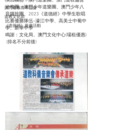
演出團體：澳門道樂團、澳門道教協會
法務團、澳門少年道樂團、澳門少年八
澳門道教青年協會
音鑼鼓團、2023《道德經》中學生歌唱
道教文化節
比賽優勝隊伍–濠江中學、高美士中葡中
《道德經》推廣活動
學、新華中學
鳴謝：文化局、澳門文化中心(場租優惠)
 (排名不分前後)