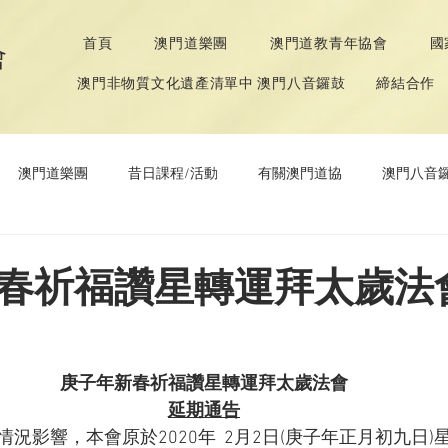
首頁
澳門道樂團
澳門道教青年協會
國
會
澳門非物質文化遺產清單中 澳門八音鑼鼓
締結合作
澳門道樂團
昔日課程/活動
有關澳門道協
澳門八音
年協會
道教文化節
《道德經》推廣活動
春祈福讚星轉運拜太歲法
庚子年新春祈福讚星轉運拜太歲法會
延期通告
況影響，本會原於2020年  2月2日(庚子年正月初九日)