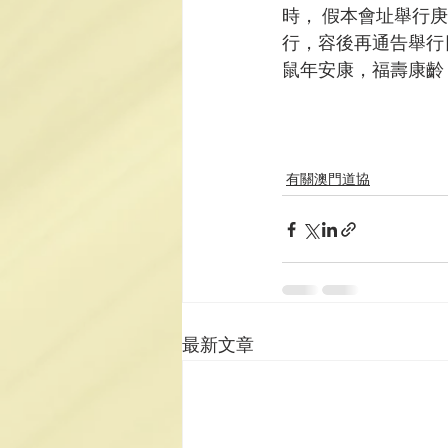
時， 假本會址舉行庚
行，容後再通告舉行
鼠年安康，福壽康齡
有關澳門道協
最新文章