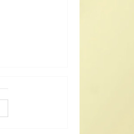
協赴台交流豐碩