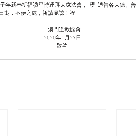
子年新春祈福讚星轉運拜太歲法會，  現  通告各大德、
日期，不便之處，祈請見諒！祝
    澳門道教協會
 2020年1月27日
敬啓