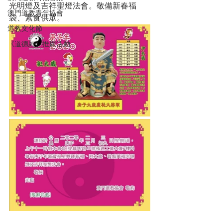
光明燈及吉祥聖燈法會。敬備新春福
澳門道教青年協會
袋、素食供眾。
道教文化節
《道德經》推廣活動