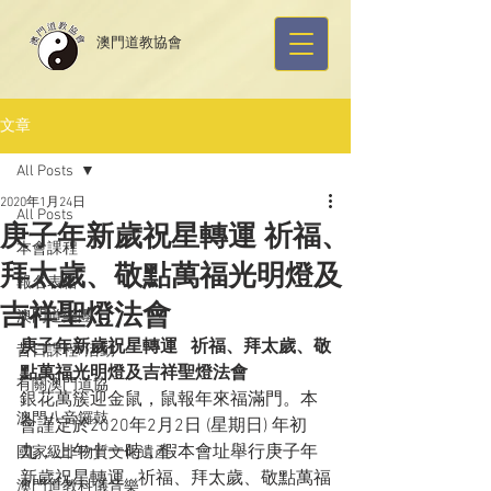
​澳門道教協會
文章
All Posts
2020年1月24日
All Posts
庚子年新歲祝星轉運 祈福、
本會課程
拜太歲、敬點萬福光明燈及
報名表格
吉祥聖燈法會
澳門道樂團
庚子年新歲祝星轉運   祈福、拜太歲、敬
昔日課程/活動
點萬福光明燈及吉祥聖燈法會
有關澳門道協
銀花萬簇迎金鼠，鼠報年來福滿門。本
澳門八音鑼鼓
會謹定於2020年2月2日 (星期日) 年初
九，上午十一時，假本會址舉行庚子年
國家級非物質文化遺產
新歲祝星轉運   祈福、拜太歲、敬點萬福
澳門道教科儀音樂