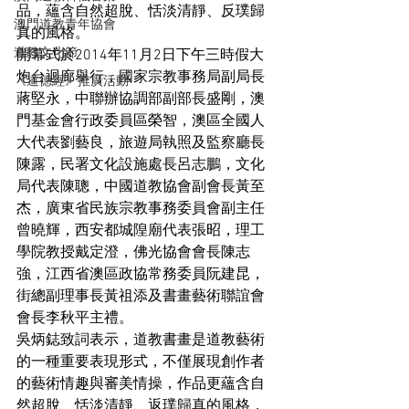
品，蘊含自然超脫、恬淡清靜、反璞歸
澳門道教青年協會
真的風格。
道教文化節
開幕式於2014年11月2日下午三時假大
炮台迴廊舉行，國家宗教事務局副局長
《道德經》推廣活動
蔣堅永，中聯辦協調部副部長盛剛，澳
門基金會行政委員區榮智，澳區全國人
大代表劉藝良，旅遊局執照及監察廳長
陳露，民署文化設施處長呂志鵬，文化
局代表陳聰，中國道教協會副會長黃至
杰，廣東省民族宗教事務委員會副主任
曾曉輝，西安都城隍廟代表張昭，理工
學院教授戴定澄，佛光協會會長陳志
強，江西省澳區政協常務委員阮建昆，
街總副理事長黃祖添及書畫藝術聯誼會
會長李秋平主禮。
吳炳鋕致詞表示，道教書畫是道教藝術
的一種重要表現形式，不僅展現創作者
的藝術情趣與審美情操，作品更蘊含自
然超脫、恬淡清靜、返璞歸真的風格，