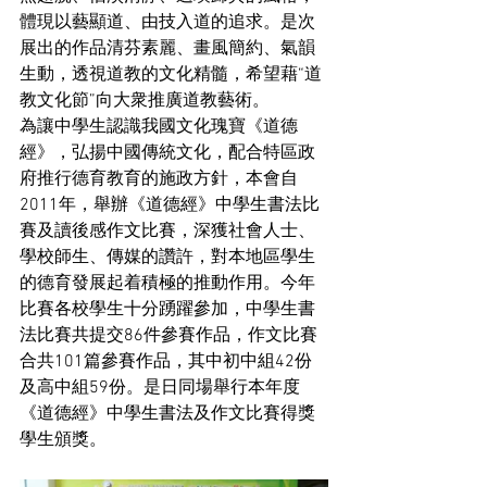
體現以藝顯道、由技入道的追求。是次
展出的作品清芬素麗、畫風簡約、氣韻
生動，透視道教的文化精髓，希望藉
“
道
教文化節
”
向大衆推廣道教藝術。
為讓中學生認識我國文化瑰寶《道德
經》，弘揚中國傳統文化，配合特區政
府推行德育教育的施政方針，本會自
2011
年，舉辦《道德經》中學生書法比
賽及讀後感作文比賽，深獲社會人士、
學校師生、傳媒的讚許，對本地區學生
的德育發展起着積極的推動作用。今年
比賽各校學生十分踴躍參加，中學生書
法比賽共提交
86
件參賽作品，作文比賽
合共
101
篇參賽作品，其中初中組
42
份
及高中組
59
份
。
是日
同場舉行本年度
《道德經》中學生書法及作文比賽得獎
學生頒獎。