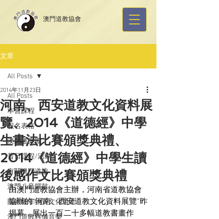
​澳門道教協會
文章
All Posts
2014年11月23日
All Posts
河南、西安道教文化資料展
本會課程
覽、2014《道德經》中學
報名表格
生書法比賽頒獎典禮、
澳門道樂團
2014《道德經》中學生讀
昔日課程/活動
有關澳門道協
後感作文比賽頒獎典禮
澳門八音鑼鼓
由澳門道教協會主辦，河南省道教協會
協辦的
“
河南、西安道教文化資料展覽
”
昨
國家級非物質文化遺產
揭幕，展出一百二十多幅道教書畫作
澳門道教科儀音樂