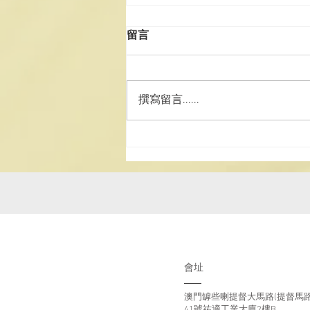
留言
撰寫留言......
澳道協團赴湘參訪學習 深化道
務交流 厚植文化家國情懷
會址
澳門罅些喇提督大馬路(提督馬路