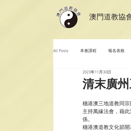
​澳門道教協
All Posts
本會課程
報名表格
2023年11月30日
澳門道教科儀音樂
澳門道教青
清末廣州
穗港澳三地道教同宗同
主持萬緣法會，藉此
係。

穗港澳道教文化節開