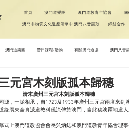
首頁
澳門道樂團
澳門道教青年協會
國
會
澳門非物質文化遺產清單中 澳門八音鑼鼓
締結合作
澳門道樂團
昔日課程/活動
有關澳門道協
澳門八音
年協會
道教文化節
《道德經》推廣活動
三元宮木刻版孤本歸穗
清末廣州三元宮木刻版孤本歸穗
源，一脈相承，自1923及1933年廣州三元宮兩度來到
道緣廣東全真派道教科儀流傳於澳門，自此穗澳兩地道人
幕式上澳門道教協會會長吳炳鋕和澳門道教青年協會理事