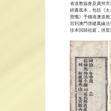
省道教協會及廣州市
經書孤本，包括《太
寶懺》予穗港澳道教文
宮到澳門啓建萬緣法
珍本回歸祖庭，供眾