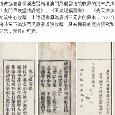
道教協會會長潘志賢贈送澳門吳慶雲道院收藏的清末廣州
上玄門早晚堂功課經》、《玉皇賜福寶懺》、《先天濟煉
流中心收藏，上述經書原為廣州三元宮的藏本，1923年及
會時留下為澳門吳慶雲道院收藏，具有極高的歷史研究和
展示，實難能可貴。