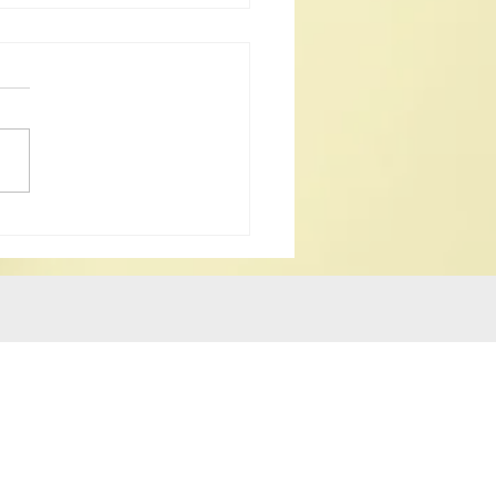
道教科儀音樂會共鑄非遺
 傳承中華文脈