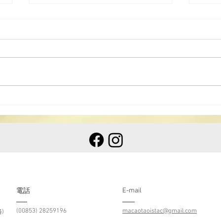
澳門道教協會與浙江衢州市道
澳湘
教協會文化交流及人才培養合
道韻
作框架協議簽署典禮
E-mail
​電話
(00853) 28259196
macaotaoistac@gmail.com
)