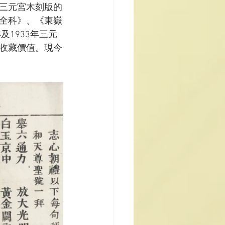
三元宮木刻版的
全科》、《東嶽
1933年三元
收藏價值。現今