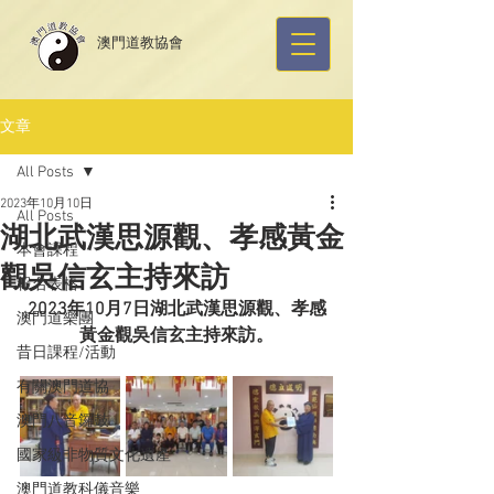
​澳門道教協會
文章
All Posts
2023年10月10日
All Posts
湖北武漢思源觀、孝感黃金
本會課程
觀吳信玄主持來訪
報名表格
2023年10月7日湖北武漢思源觀、孝感
澳門道樂團
黃金觀吳信玄主持來訪。
昔日課程/活動
有關澳門道協
澳門八音鑼鼓
國家級非物質文化遺產
澳門道教科儀音樂