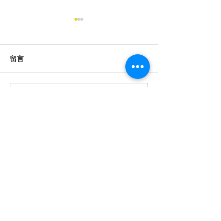
留言
撰寫留言......
澳門道教協會與浙江衢州
澳湘道教科儀音
市道教協會文化交流及人
非遺道韻 傳承
才培養合作框架協議簽署
典禮
會址
澳門罅些喇提督大馬路(提督馬路) 41號祐適工
業大廈2樓B