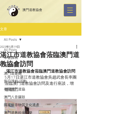
​澳門道教協會
文章
All Posts
2023年5月19日
All Posts
湛江市道教協會蒞臨澳門道
本會課程
教協會訪問
報名表格
湛江市道教協會蒞臨澳門道教協會訪問
澳門道樂團
5月17日湛江市道教協會吳趙武會長率團
昔日課程/活動
蒞臨澳門道教協會訪問及進行座談，增
有關澳門道協
進道誼。
澳門八音鑼鼓
國家級非物質文化遺產
澳門道教科儀音樂