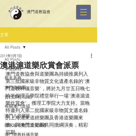
​澳門道教協會
文章
All Posts
2011年9月7日
All Posts
澳港滬道樂欣賞會派票
本會課程
澳門道教協會與道樂團為持續推廣列入
報名表格
第三批國家級非物質文化遺產名錄的“澳
澳門道樂團
門道教科儀音樂”，將於九月廿五日晚七
時半假理工學院禮堂舉行一場“澳港滬道
昔日課程/活動
樂欣賞會”，獲理工學院大力支持。當晚
有關澳門道協
特邀列入第二批國家級非物質文遺名錄
澳門八音鑼鼓
的上海浦東道經樂團及香港道樂團來
澳，與澳門道樂團共同擔綱演奏，精彩
國家級非物質文化遺產
可期。    
澳門道教科儀音樂