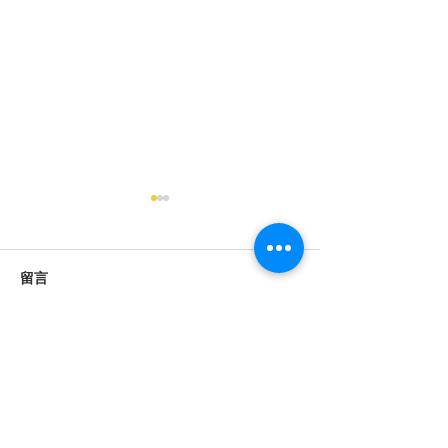
留言
撰寫留言......
2025澳門道教文化節開幕
2025澳門道教
典禮
典禮