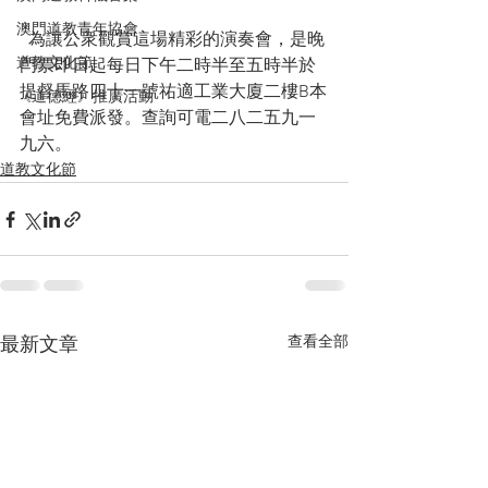
澳門道教青年協會
  為讓公衆觀賞這場精彩的演奏會，是晚
道教文化節
門票即日起每日下午二時半至五時半於
提督馬路四十一號祐適工業大廈二樓B本
《道德經》推廣活動
會址免費派發。查詢可電二八二五九一
九六。
道教文化節
查看全部
最新文章