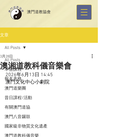
​澳門道教協會
文章
All Posts
3月28日
All Posts
澳湘道教科儀音樂會
本會課程
2026年6月13日 14:45
報名表格
澳門文化中心小劇院
澳門道樂團
昔日課程/活動
有關澳門道協
澳門八音鑼鼓
國家級非物質文化遺產
澳門道教科儀音樂