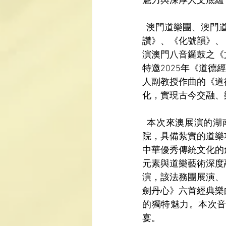
魅力與深厚人文底蘊
  澳門道樂團、澳門道教協會法務團演繹澳門八音鑼鼓《八仙賀壽》和《天姬送子》，《八仙
讚》、《化號韻》、
演澳門八音鑼鼓之《
特邀2025年《道
人副教授作曲的《道
化，實現古今交融、
  本次來澳展演的湖南省南嶽道教協會法務團成立於2002年，團隊成員多畢業於南嶽坤道學
院，具備紮實的道樂
中華優秀傳統文化的
元素與道樂藝術深度
演，該法務團展演、
劍丹心》六首經典樂
的獨特魅力。本次
宴。