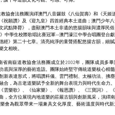
，讓千年道韻文化可觀、可感、可傳。
《祝願讚》及《迎九皇》四首經典本土道曲；澳門少年八
文武點降脣》，盡顯澳門本土非遺的悠揚韻味與濃厚民俗
德經》中學生校際歌唱比賽冠軍—澳門濠江中學合唱團登台
德經》第二十七章。清亮純淨的童聲搭配悠揚古韻，細膩
樂文相映。
功底與深厚的藝術造詣。團隊始終堅守傳統道樂核心精髓
創新表達形式，將唱讚科儀、雲門禮制、太極功法、拂塵
融合，為古老道樂賦予全新的舞台表現力與時代生命力。
《雲樂歌》、《仙家樂》、《報恩讚》、《三寶詞》、《
曲，全方位展現內地道樂的莊嚴古韻與創新風采，演繹南
音樂會為觀眾帶來一場兼具文化厚度、藝術溫度與時代新