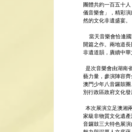
團體共約一百五十人
儀音樂會」，精彩演
然的文化非遺盛宴。
     當天音樂會
開篇之作。兩地道長
非遺道韻，賡續中華
  是次音樂會由湖南省南嶽道教協會、澳門道教青年協會聯合協辦，集結澳湘兩地優秀道樂演
藝力量，參演陣容齊
澳門少年八音鑼鼓團
別行政區政府文化發
  本次展演立足澳湘兩地非遺道樂文化精粹，兼容南北道樂藝術特色，為廣大觀眾傾力呈獻國
家級非物質文化遺產
音鑼鼓三大特色展演