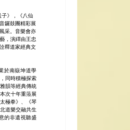
音鑼鼓團精彩展
風采。音樂會亦
獻藝，演繹由王忠
詮釋道家經典文
，同時積極探索
雅韻等經典傳統
本次十年重蒞展
太極拳》、《琴
北道樂交融共生
意的非遺視聽盛