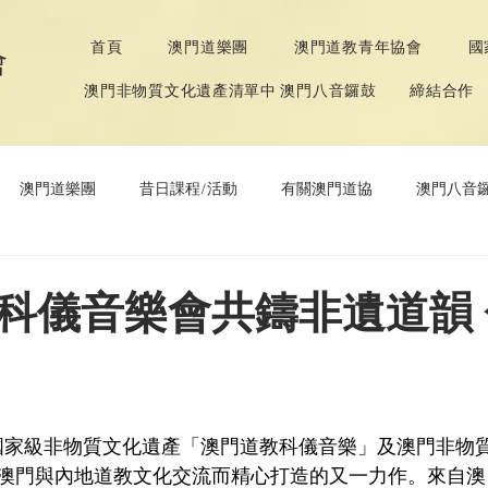
首頁
澳門道樂團
澳門道教青年協會
國
會
澳門非物質文化遺產清單中 澳門八音鑼鼓
締結合作
澳門道樂團
昔日課程/活動
有關澳門道協
澳門八音
年協會
道教文化節
《道德經》推廣活動
科儀音樂會共鑄非遺道韻
澳門與內地道教文化交流而精心打造的又一力作。來自澳