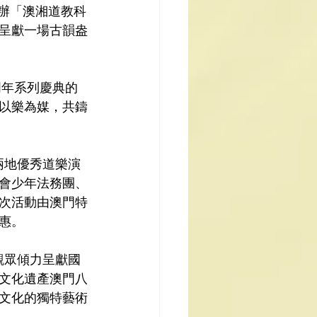
舉辦「澳湘道教科
呈獻一場古韻盎
周年系列慶典的
以樂為媒，共鑄
會少年法務團、
次活動由澳門特
惠。
文化遺產澳門八
文化的獨特藝術