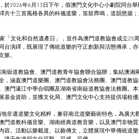
，於2026年6月13日下午，假澳門文化中心小劇院同台
繹共十三首風格各異的科儀道樂，笛鼓齊鳴，道韻悠揚；
恰逢國家「文化和自然遺產日」，並作為澳門道教協會成立25
同台演繹，既展現了傳統道樂的守正創新與活態傳承，亦
文脈。　
全，涵蓋澳門道樂團、澳門道教協會法務團、澳門道教協
、澳門濠江中學合唱團及湖南省南嶽道教協會法務團。本
展基金資助，並獲文化局、澳門文化中心支持提供場租優
澳門道教科儀音樂、湖南經典道教音樂，以及澳門非物質
內容。活動以樂載道、以藝傳文，立體展現中華傳統道樂