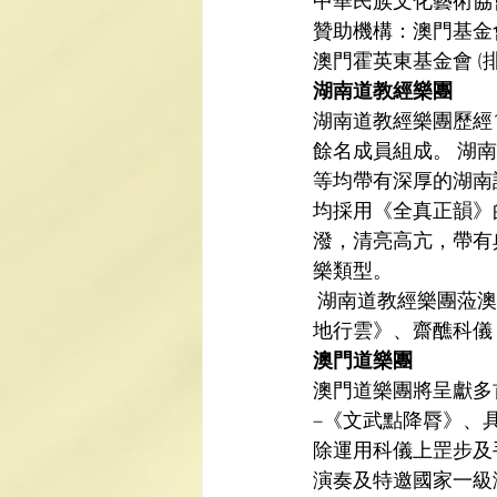
中華民族文化藝術協
贊助機構：澳門基金會
澳門霍英東基金會 (
湖南道教經樂團
湖南道教經樂團歷經1
餘名成員組成。 湖
等均帶有深厚的湖南
均採用《全真正韻》
潑，清亮高亢，帶有
樂類型。
 湖南道教經樂團蒞
地行雲》、齋醮科儀
澳門道樂團
澳門道樂團將呈獻多
–《文武點降脣》、
除運用科儀上罡步及
演奏及特邀國家一級