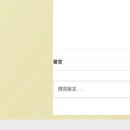
留言
撰寫留言......
澳道協團赴湘參訪學習 深化道
務交流 厚植文化家國情懷