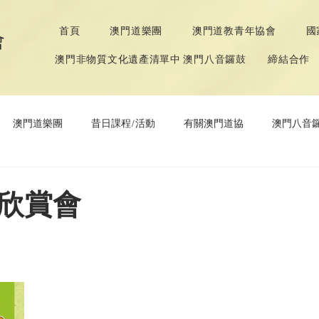
首頁
澳門道樂團
澳門道教青年協會
國
會
澳門非物質文化遺產清單中 澳門八音鑼鼓
締結合作
澳門道樂團
昔日課程/活動
有關澳門道協
澳門八音
年協會
道教文化節
《道德經》推廣活動
欣賞會