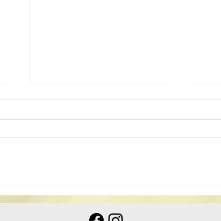
2025《道德經》中學生讀後
感徵文比賽揭曉
2025《道德經》中學生讀後感徵
文比賽揭曉 為讓中學生認識我國
文化瑰寶《道德經》，弘揚中國傳
統文化，配合特區政 […]
20
比賽