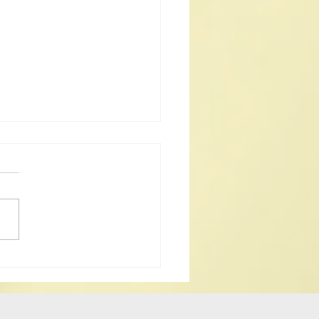
25《道德經》中學生書法
揭曉