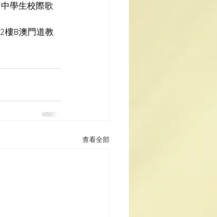
》中學生校際歌
2
樓
B
澳門道教
查看全部