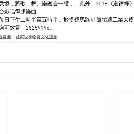
意境，將歌、舞、樂融合一體，。此外，2016《道德經
台獻唱得獎樂曲。
每日下午二時半至五時半，於提督馬路
41
號祐適工業大廈
詢可致電：
28259196
。
道樂團
國家級非物質文化遺產