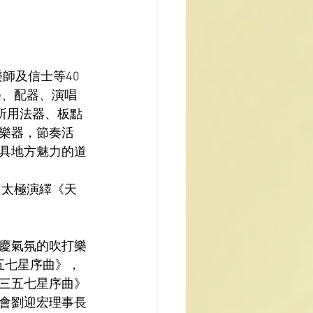
樂師及信士等
40
樂、配器、演唱
所用法器、板點
樂器，節奏活
具地方魅力的道
、太極演繹《天
慶氣氛的吹打樂
五七星序曲》，
三五七星序曲》
會劉迎宏理事長