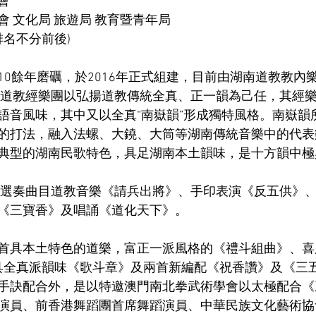
會
 文化局 旅遊局 教育暨青年局 
排名不分前後
)
0
餘年磨礪，於
2016
年正式組建，目前由湖南道教教內
南道教經樂團以弘揚道教傳統全真、正一韻為己任，其經
語音風味，其中又以全真“南嶽韻”形成獨特風格。南嶽韻
的打法，融入法螺、大鐃、大筒等湖南傳統音樂中的代表
典型的湖南民歌特色，具足湖南本土韻味，是十方韻中極
澳選奏曲目道教音樂《請兵出將》、手印表演《反五供》
《三寶香》及唱誦《道化天下》。
首具本土特色的道樂，富正一派風格的《禮斗組曲》、喜
具全真派韻味《歌斗章》及兩首新編配《祝香讚》及《三
手訣配合外，是以特邀澳門南北拳武術學會以太極配合《
演員、前香港舞蹈團首席舞蹈演員、中華民族文化藝術協