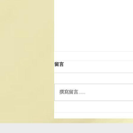
留言
撰寫留言......
澳道協團赴湘參訪學習 深化道
務交流 厚植文化家國情懷