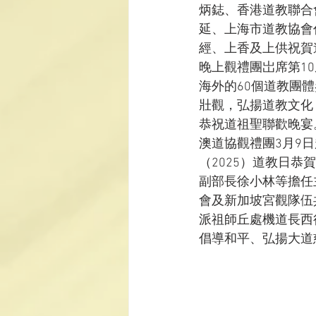
炳鋕、香港道教聯合
延、上海市道教協會
經、上香及上供祝賀
晚上觀禮團岀席第1
海外的60個道教團體
壯觀，弘揚道教文化
恭祝道祖聖聯歡晚宴
澳道協觀禮團3月9
（2025）道教日
副部長徐小林等擔任
會及新加坡宮觀隊伍
派祖師丘處機道長西
倡導和平、弘揚大道