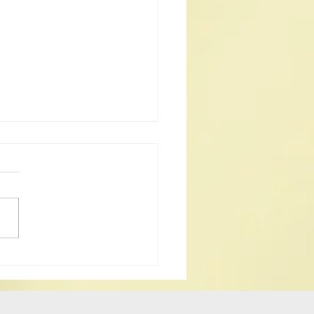
級非物質文化遺產 道教科
樂 澳浙道樂欣賞會