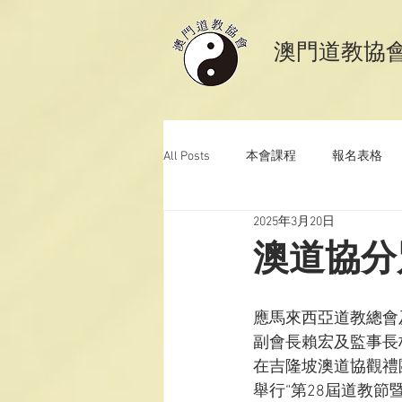
​澳門道教協
All Posts
本會課程
報名表格
2025年3月20日
澳門道教科儀音樂
澳門道教青
澳道協分
應馬來西亞道教總會
副會長賴宏及監事長
在吉隆坡澳道協觀禮
舉行“第28屆道教