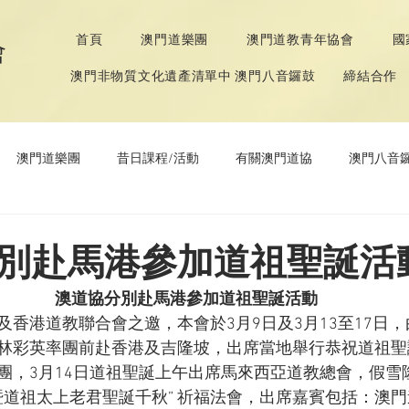
首頁
澳門道樂團
澳門道教青年協會
國
會
澳門非物質文化遺產清單中 澳門八音鑼鼓
締結合作
澳門道樂團
昔日課程/活動
有關澳門道協
澳門八音
年協會
道教文化節
《道德經》推廣活動
別赴馬港參加道祖聖誕活
澳道協分別赴馬港參加道祖聖誕活動
及香港道教聯合會之邀，本會於3月9日及3月13至17日
林彩英率團前赴香港及吉隆坡，出席當地舉行恭祝道祖聖誕
團，3月14日道祖聖誕上午出席馬來西亞道教總會，假雪
節暨道祖太上老君聖誕千秋” 祈福法會，出席嘉賓包括：澳