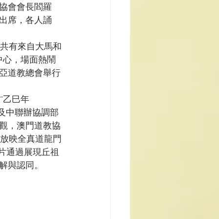
協會會長閻羅
出席，各人誦
，共有來自大馬和
中心，場面熱鬧
亞道教總會舉行
“乙巳年
娟及中聯辦協調部
觀，澳門道教協
別放映全真道龍門
片通過展現丘祖
解與認同。