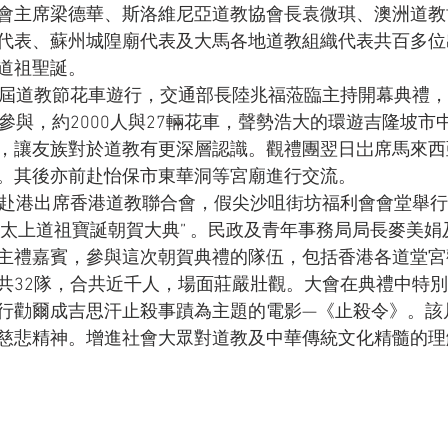
會主席梁德華、斯洛維尼亞道教協會長袁微琪、澳洲道教
代表、蘇州城隍廟代表及大馬各地道教組織代表共百多位
道祖聖誕。

0屆道教節花車遊行，交通部長陸兆福蒞臨主持開幕典禮
參與，約2000人與27輛花車，聲勢浩大的環遊吉隆坡市
，讓友族對於道教有更深層認識。觀禮團翌日岀席馬來西
。其後亦前赴怡保市東華洞等宮廟進行交流。

日赴港出席香港道教聯合會，假尖沙咀街坊福利會會堂舉行
恭賀太上道祖寶誕朝賀大典” 。民政及青年事務局局長麥美
主禮嘉賓，參與這次朝賀典禮的隊伍，包括香港各道堂宮
共32隊，合共近千人，場面莊嚴壯觀。大會在典禮中特
行勸爾成吉思汗止殺事蹟為主題的電影—《止殺令》。該
慈悲精神。增進社會大眾對道教及中華傳統文化精髓的理