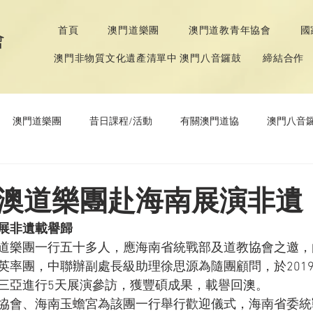
首頁
澳門道樂團
澳門道教青年協會
國
會
澳門非物質文化遺產清單中 澳門八音鑼鼓
締結合作
澳門道樂團
昔日課程/活動
有關澳門道協
澳門八音
年協會
道教文化節
《道德經》推廣活動
澳道樂團赴海南展演非遺
展非遺載譽歸
道樂團一行五十多人，應海南省統戰部及道教協會之邀，
率團，中聯辦副處長級助理徐思源為隨團顧問，於2019年
三亞進行5天展演參訪，獲豐碩成果，載譽回澳。
協會、海南玉蟾宮為該團一行舉行歡迎儀式，海南省委統