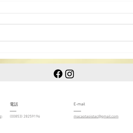
2025《道德經》中學生讀後
感徵文比賽揭曉
2025《道德經》中學生讀後感徵
文比賽揭曉 為讓中學生認識我國
文化瑰寶《道德經》，弘揚中國傳
統文化，配合特區政 […]
20
比賽
E-mail
​電話
(00853) 28259196
macaotaoistac@gmail.com
)