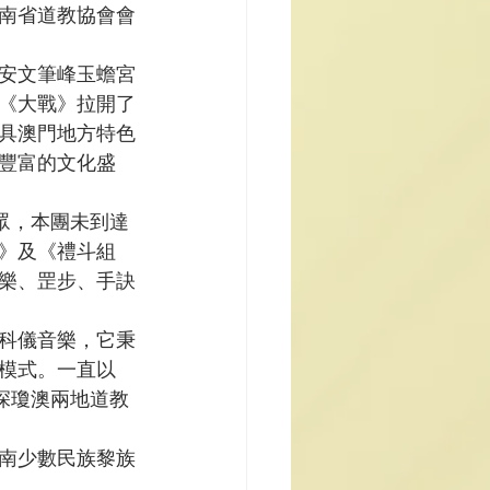
南省道教協會會
安文筆峰玉蟾宮
《大戰》拉開了
具澳門地方特色
豐富的文化盛
眾，本團未到達
》及《禮斗組
樂、罡步、手訣
科儀音樂，它秉
模式。一直以
深瓊澳兩地道教
南少數民族黎族