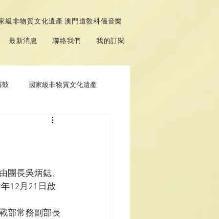
家級非物質文化遺產 澳門道敎科儀音樂
最新消息
聯絡我們
我的訂閱
鑼鼓
國家級非物質文化遺產
由團長吳炳鋕、
12月21日啟
戰部常務副部長