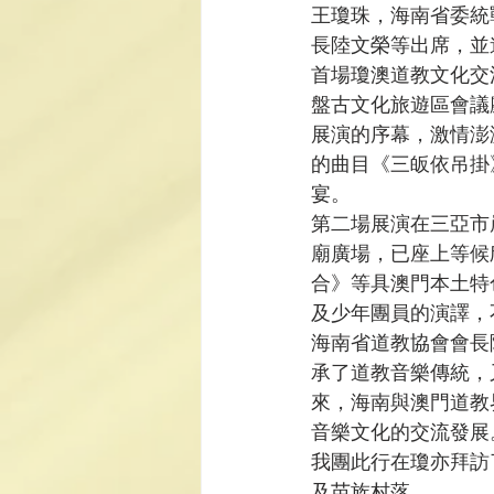
王瓊珠，海南省委統
長陸文榮等出席，並
首場瓊澳道教文化交
盤古文化旅遊區會議
展演的序幕，激情澎
的曲目《三皈依吊掛
宴。
第二場展演在三亞市
廟廣場，已座上等候
合》等具澳門本土特
及少年團員的演譯，
海南省道教協會會長
承了道教音樂傳統，
來，海南與澳門道教
音樂文化的交流發展
我團此行在瓊亦拜訪
及苗族村落。