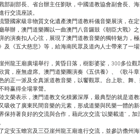
戰部副部長、省台辦主任劉耿，中國道教協會副會長、海
進行交流座談。
流暨國家級非物質文化遺產澳門道教科儀音樂展演，在定
廳舉辦，澳門道樂團以一曲澳門八音鑼鼓《朝臣大戰》之
湃的演奏扣人心弦，展現了澳門道教音樂的獨特魅力，極
》及《五大慈悲》等，給海南民眾及道內人士帶來了一場
崖州龍王廟廣場舉行，黃昏日落，樹影婆娑，300多位觀
欣賞，座無虚席。澳門道樂團演奏《五供養》、《歌斗章
色的正一派及全真派道教音樂，以饗觀眾。台上歌、舞、
不時赢得全場掌聲。
陸文榮表示，澳門道教文化積澱深厚，最典型的就是道教
又吸收了廣東民間音樂的元素，形成道樂與民樂一體的新
界保持著良好的交流與合作，藉此次交流“以樂載道”，加
。
了定安玉蟾宮及三亞崖州龍王廟進行交流，並參訪儋州海