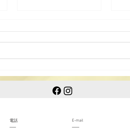
2025《道德經》中學生讀後
感徵文比賽揭曉
2025《道德經》中學生讀後感徵
文比賽揭曉 為讓中學生認識我國
文化瑰寶《道德經》，弘揚中國傳
統文化，配合特區政 […]
20
比賽
E-mail
​電話