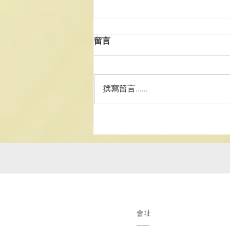
留言
撰寫留言......
澳道協團赴湘參訪學習 深化道
務交流 厚植文化家國情懷
會址