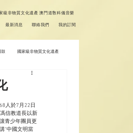
家級非物質文化遺產 澳門道敎科儀音樂
最新消息
聯絡我們
我的訂閱
鑼鼓
國家級非物質文化遺產
化
8人於7月22日
觀馮信教道長以新
讓青少年團員更
講“中國文明當