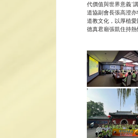
代價值與世界意義”
道協副會長張高澄亦
道教文化，以厚植愛
德真君廟張凱住持熱