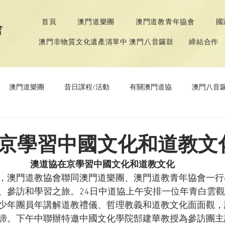
首頁
澳門道樂團
澳門道教青年協會
國
會
澳門非物質文化遺產清單中 澳門八音鑼鼓
締結合作
澳門道樂團
昔日課程/活動
有關澳門道協
澳門八音
年協會
道教文化節
《道德經》推廣活動
京學習中國文化和道教文
澳道協在京學習中國文化和道教文化
，澳門道教協會聯同澳門道樂團、澳門道教青年協會一行6
、參訪和學習之旅。24日中道協上午安排一位年青白雲
少年團員年講解道教禮儀、哲理教義和道教文化面面觀，
諦。下午中聯辦特邀中國文化學院郜建華教授為參訪團主