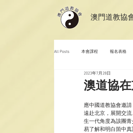
​澳門道教協
All Posts
本會課程
報名表格
2023年7月28日
澳門道教科儀音樂
澳門道教青
澳道協在
應中國道教協會邀請
遠赴北京，展開交流
生一代角度為該團青
易了解和明白箇中真