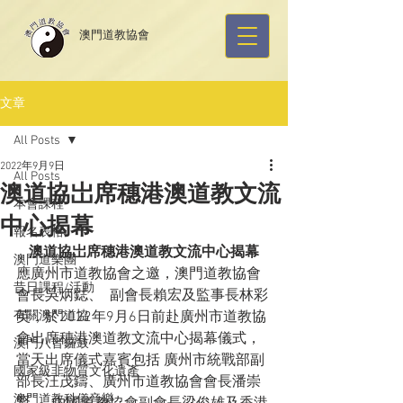
​澳門道教協會
文章
All Posts
2022年9月9日
All Posts
澳道協岀席穗港澳道教文流
本會課程
中心揭幕
報名表格
澳道協岀席穗港澳道教文流中心揭幕
澳門道樂團
應廣州市道教協會之邀，澳門道教協會
昔日課程/活動
會長吳炳鋕、  副會長賴宏及監事長林彩
有關澳門道協
英，於2022年9月6日前赴廣州市道教協
會出席穗港澳道教文流中心揭幕儀式，
澳門八音鑼鼓
當天出席儀式嘉賓包括 廣州市統戰部副
國家級非物質文化遺產
部長汪茂鑄、廣州市道教協會會長潘崇
澳門道教科儀音樂