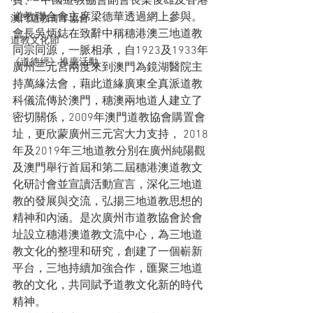
賢、  中國道教協會副會長梁俊雄及香港
道教聯合會主席梁德華透過網上參與。
澳門道教青年協會
會長吳炳鋕在致辭中稱穗港澳三地道教
道教文化節
同宗同源，一脈相承，自1923及1933年
《道德經》推廣活動
廣州三元宮兩度來到澳門為鏡湖醫院主
持萬緣法會，藉此道緣廣東全真派道教
科儀流傳於澳門，穗澳兩地道人建立了
密切關係，2009年澳門道教協會購置會
址，更欣蒙廣州三元宮大力支持， 2018
年及2019年三地道教分別在廣州純陽觀
及澳門舉行首屆和第二屆穗港澳道教文
化研討會並宣讀活動宣言，深化三地道
教的發展與交流，弘揚三地道教思想的
精神和內涵。是次廣州市道教協會於會
址設立穗港澳道教文流中心，為三地道
教文化的整理和研究，創建了一個嶄新
平台，三地持續加強合作，匯聚三地道
教的文化，共同賦予道教文化新的時代
精神。