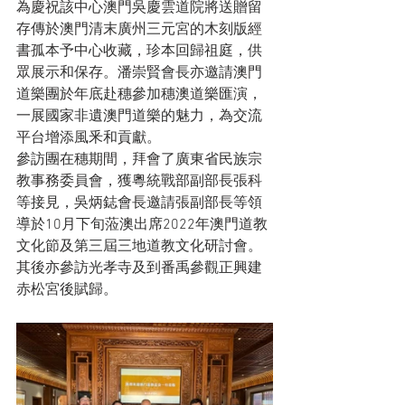
為慶祝該中心澳門吳慶雲道院將送贈留
存傳於澳門清末廣州三元宮的木刻版經
書孤本予中心收藏，珍本回歸祖庭，供
眾展示和保存。潘崇賢會長亦邀請澳門
道樂團於年底赴穗參加穗澳道樂匯演，
一展國家非遺澳門道樂的魅力，為交流
平台增添風釆和貢獻。
參訪團在穗期間，拜會了廣東省民族宗
教事務委員會，獲粵統戰部副部長張科
等接見，吳炳鋕會長邀請張副部長等領
導於10月下旬蒞澳出席2022年澳門道教
文化節及第三屆三地道教文化研討會。
其後亦參訪光孝寺及到番禹參觀正興建
赤松宮後賦歸。