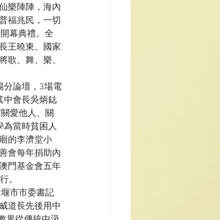
仙樂陣陣，海內
普福兆民，一切
的開幕典禮。全
長王曉東、國家
將歌、舞、樂、
場分論壇，3場電
其中會長吳炳鋕
“關愛他人、關
學為當時貧困人
廟的李濟堂小
善會每年捐助內
澳門基金會五年
善行。
十堰市市委書記
威道長先後用中
教界從傳統中汲