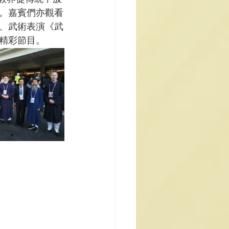
。嘉賓們亦觀看
、武術表演《武
精彩節目。