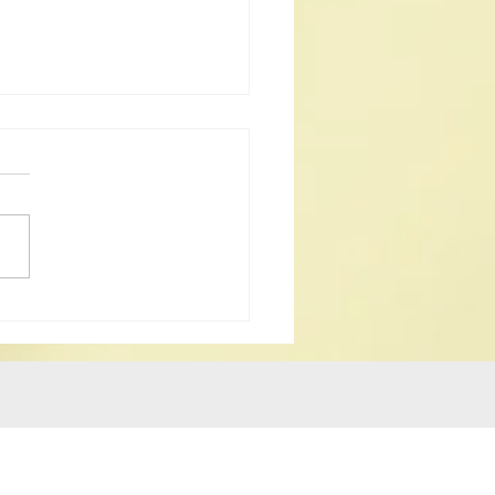
協赴台交流豐碩