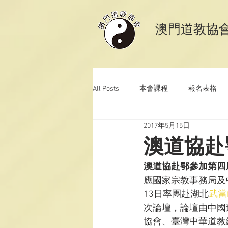
​澳門道教協
All Posts
本會課程
報名表格
2017年5月15日
澳門道教科儀音樂
澳門道教青
澳道協赴
澳道協赴鄂參加第四
應國家宗教事務局及
13日率團赴湖北
武當
次論壇，論壇由中國
協會、臺灣中華道教