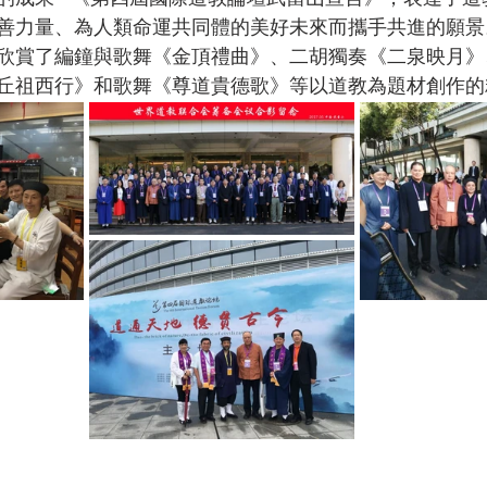
善力量、為人類命運共同體的美好未來而攜手共進的願景
欣賞了編鐘與歌舞《金頂禮曲》、二胡獨奏《二泉映月》
丘祖西行》和歌舞《尊道貴德歌》等以道教為題材創作的