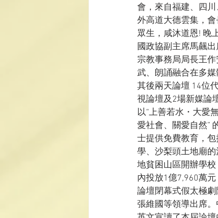
會，來自福建、四川
外高道大德雲集，會
眾生，咸沐道恩! 
國政協副主席馬飆出
宗教事務局局長王作
武、朗誦融合在多媒
其後兩天論壇 14位
視論壇及2場新媒論
以“上善若水・大愛
愛社會、關愛自然”
士提供免費教育，包
學、沙梨頭土地廟的
地貧困山區開辦學校
內投放1億7,960
論壇閉幕式假太極劇
張維國等領導出席。
英文宣讀了本屆論壇