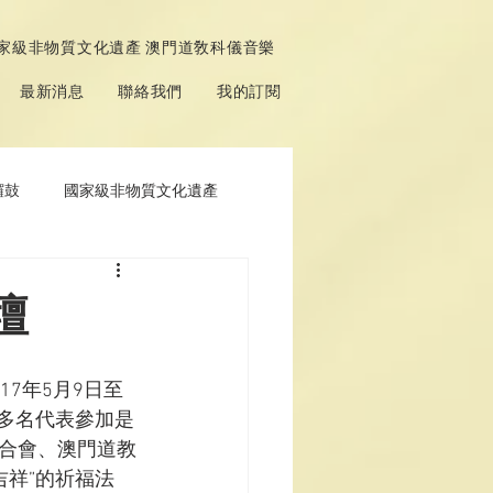
家級非物質文化遺產 澳門道敎科儀音樂
最新消息
聯絡我們
我的訂閱
鑼鼓
國家級非物質文化遺產
壇
7年5月9日至
0多名代表參加是
合會、澳門道教
吉祥”的祈福法