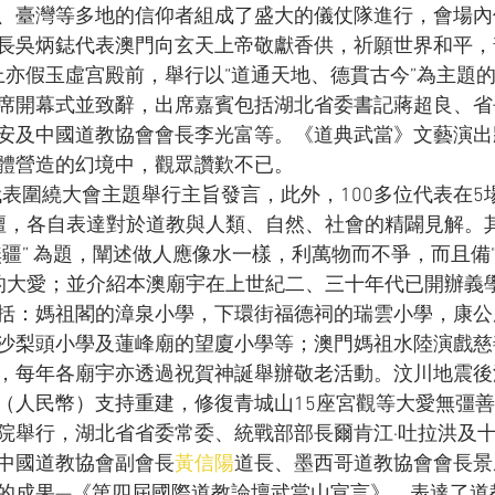
、臺灣等多地的信仰者組成了盛大的儀仗隊進行，會場內
長吳炳鋕代表澳門向玄天上帝敬獻香供，祈願世界和平，
晚上亦假玉虛宫殿前，舉行以“道通天地、德貫古今”為主題
席開幕式並致辭，出席嘉賓包括湖北省委書記蔣超良、省
安及中國道教協會會長李光富等。《道典武當》文藝演出
體營造的幻境中，觀眾讚歎不已。
代表圍繞大會主題舉行主旨發言，此外，100多位代表在5
壇，各自表達對於道教與人類、自然、社會的精闢見解。
無疆” 為題，闡述做人應像水一樣，利萬物而不爭，而且備
 的大愛；並介紹本澳廟宇在上世紀二、三十年代已開辦義
括：媽祖閣的漳泉小學，下環街福德祠的瑞雲小學，康公
沙梨頭小學及蓮峰廟的望廈小學等；澳門媽祖水陸演戲慈
，每年各廟宇亦透過祝賀神誕舉辦敬老活動。汶川地震後
萬元（人民幣）支持重建，修復青城山15座宮觀等大愛無彊
院舉行，湖北省省委常委、統戰部部長爾肯江·吐拉洪及
中國道教協會副會長
黃信陽
道長、墨西哥道教協會會長景
的成果—《第四屆國際道教論壇武當山宣言》，表達了道