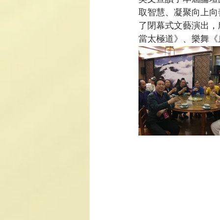
取智慧、凝聚向上向
了閉幕式文藝演出，
當太極道》、樂舞《