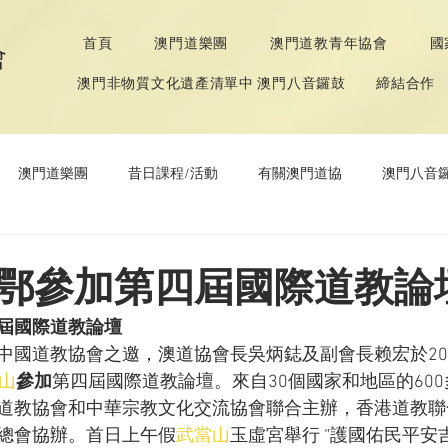
首頁
澳門道樂團
澳門道教青年協會
國
會
澳門非物質文化遺產清單中 澳門八音鑼鼓
締結合作
澳門道樂團
昔日課程/活動
有關澳門道協
澳門八音
年協會
道教文化節
《道德經》推廣活動
鄂參加第四屆國際道教論
屆國際道教論壇
中國道教協會之邀，澳道協會長吳炳鋕及副會長赖宏於201
山
參加
第四屆國際道教論壇。來自30個國家和地區的60
道教協會和中華宗教文化交流協會聯合主辦，香港道教聯
總會協辦。首日上午假
武當山
玉虛宮舉行 “護國佑民平安