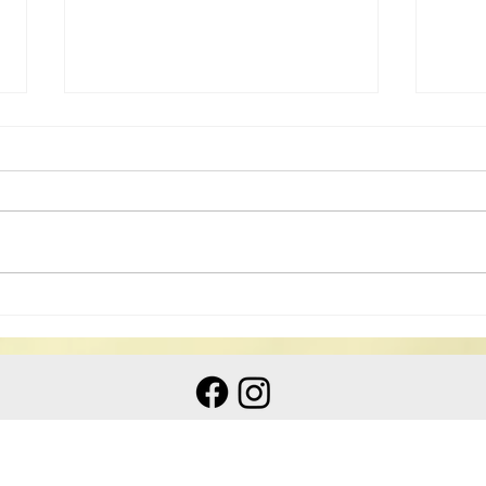
澳道
國家級非物質文化遺產 道教科
儀音樂 澳浙道樂欣賞會