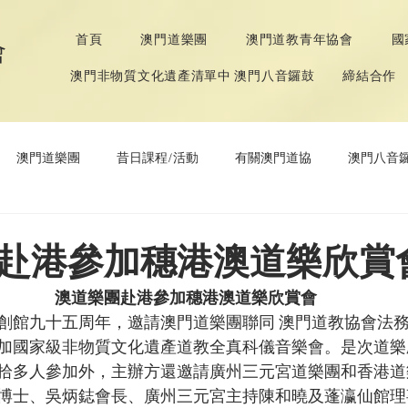
首頁
澳門道樂團
澳門道教青年協會
國
會
澳門非物質文化遺產清單中 澳門八音鑼鼓
締結合作
澳門道樂團
昔日課程/活動
有關澳門道協
澳門八音
年協會
道教文化節
《道德經》推廣活動
赴港參加穗港澳道樂欣賞
澳道樂團赴港參加穗港澳道樂欣賞會
創館九十五周年，邀請澳門道樂團聯同 澳門道教協會法務
加國家級非物質文化遺產道教全真科儀音樂會。是次道樂
拾多人參加外，主辦方還邀請廣州三元宮道樂團和香港道
博士、吳炳鋕會長、廣州三元宮主持陳和曉及蓬瀛仙館理