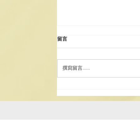
2025《道德經》中學生讀後
留言
感徵文比賽揭曉
2025《道德經》中學生讀後感徵
文比賽揭曉 為讓中學生認識我國
撰寫留言......
文化瑰寶《道德經》，弘揚中國傳
統文化，配合特區政 […]