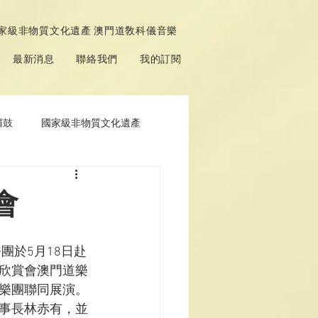
家級非物質文化遺產 澳門道敎科儀音樂
最新消息
聯絡我們
我的訂閱
鑼鼓
國家級非物質文化遺產
會
團於5月18日赴
欣賞會澳門道樂
樂團聯同展演。
事長林赤有，並