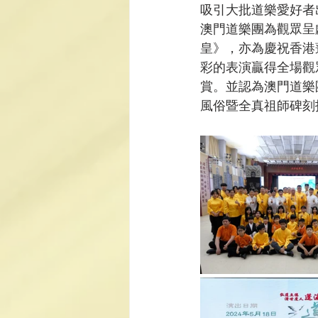
吸引大批道樂愛好者
澳門道樂團為觀眾呈
皇》，亦為慶祝香港
彩的表演贏得全場觀
賞。並認為澳門道樂
風俗暨全真祖師碑刻