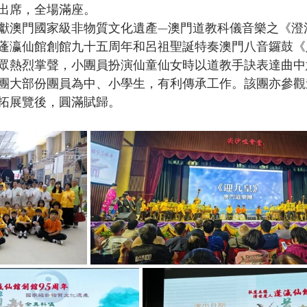
出席，全場滿座。
獻澳門國家級非物質文化遺產—澳門道教科儀音樂之《澄
蓬瀛仙館創館九十五周年和呂祖聖誕特奏澳門八音鑼鼓《
眾熱烈掌聲，小團員扮演仙童仙女時以道教手訣表達曲中
團大部份團員為中、小學生，有利傳承工作。該團亦參觀
拓展覽後，圓滿賦歸。