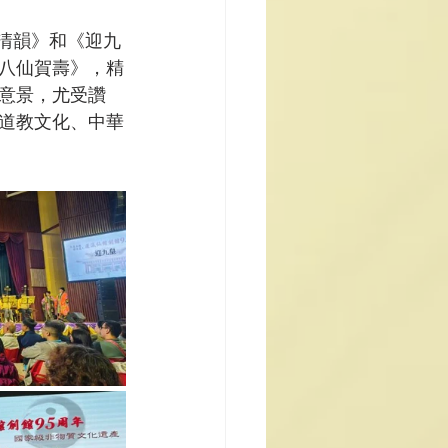
清韻》和《迎九
八仙賀壽》，精
意景，尤受讚
道教文化、中華