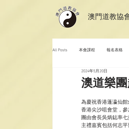
​澳門道教協
All Posts
本會課程
報名表格
2024年5月20日
澳門道教科儀音樂
澳門道教青
澳道樂團
為慶祝香港蓬瀛仙館
香港尖沙咀會堂，參
團由會長吳炳鋕率七
主禮嘉賓包括何志平