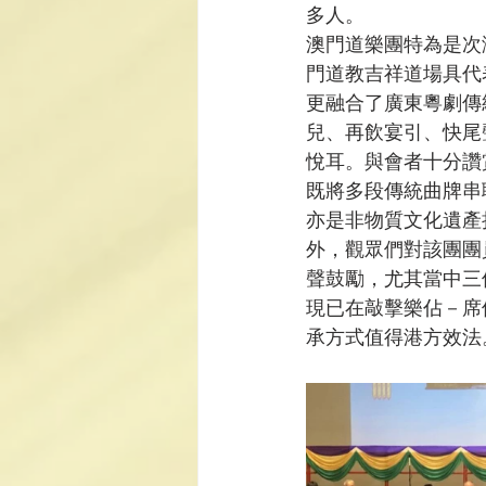
多人。
澳門道樂團特為是次
門道教吉祥道場具代
更融合了廣東粵劇傳
兒、再飲宴引、快尾
悅耳。與會者十分讚
既將多段傳統曲牌串
亦是非物質文化遺產
外，觀眾們對該團團
聲鼓勵，尤其當中三
現已在敲擊樂佔－席
承方式值得港方效法