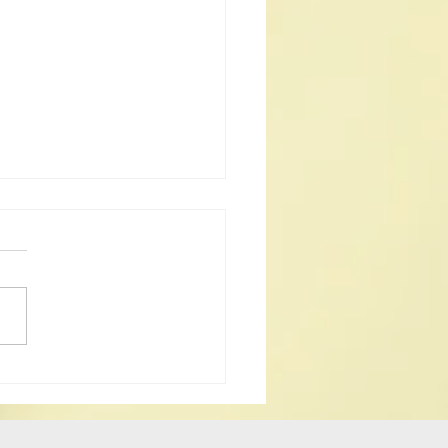
25《道德經》中學生書法
揭曉