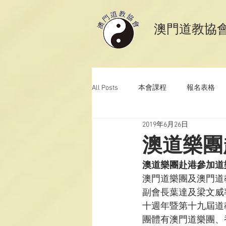
​澳門道教協
All Posts
本會課程
報名表格
2019年6月26日
澳門道教科儀音樂
澳門道教青
澳道樂團
澳道樂團赴港參加道
澳門道樂團及澳門道
副會長葉達及梁文威
十週年暨第十九屆道
團體有澳門道樂團、