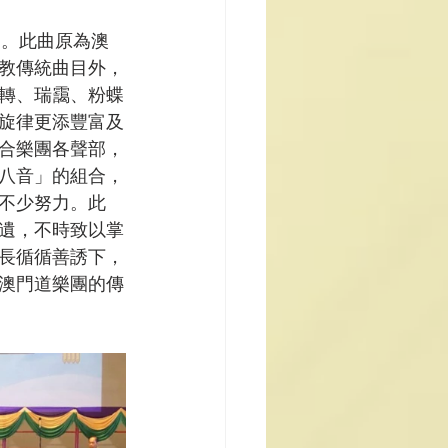
”。此曲原為澳
教傳統曲目外，
轉、瑞靄、粉蝶
旋律更添豐富及
合樂團各聲部，
八音」的組合，
不少努力。此
遺，不時致以掌
長循循善誘下，
澳門道樂團的傳