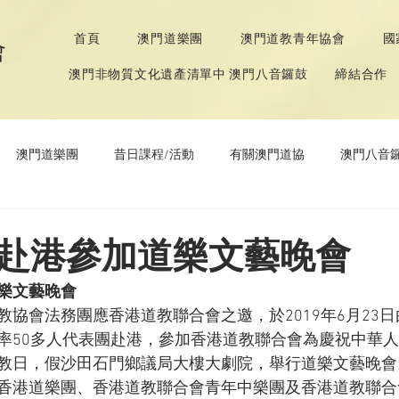
首頁
澳門道樂團
澳門道教青年協會
國
會
澳門非物質文化遺產清單中 澳門八音鑼鼓
締結合作
澳門道樂團
昔日課程/活動
有關澳門道協
澳門八音
年協會
道教文化節
《道德經》推廣活動
赴港參加道樂文藝晚會
樂文藝晚會
教協會法務團應香港道教聯合會之邀，於2019年6月23
率50多人代表團赴港，參加香港道教聯合會為慶祝中華
教日，假沙田石門鄉議局大樓大劇院，舉行道樂文藝晚會
香港道樂團、香港道教聯合會青年中樂團及香港道教聯合