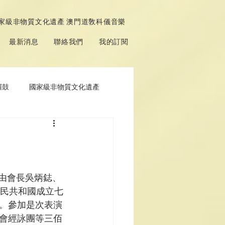
家級非物質文化遺產 澳門道敎科儀音樂
最新消息
聯絡我們
我的訂閱
鑼鼓
國家級非物質文化遺產
日由會長吳炳鋕、
人民共和國成立七
。參加是次表演
會經詠團等三佰