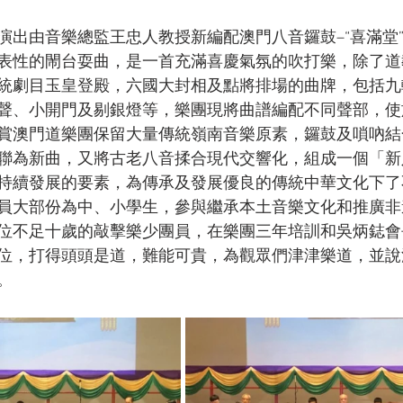
演出由音樂總監王忠人教授新編配澳門八音鑼鼓–“喜滿堂
表性的閙台耍曲，是一首充滿喜慶氣氛的吹打樂，除了道
統劇目玉皇登殿，六國大封相及點將排場的曲牌，包括九
聲、小開門及剔銀燈等，樂團現將曲譜編配不同聲部，使
賞澳門道樂團保留大量傳統嶺南音樂原素，鑼鼓及嗩吶結
聯為新曲，又將古老八音揉合現代交響化，組成一個「新
持續發展的要素，為傳承及發展優良的傳統中華文化下了
員大部份為中、小學生，參與繼承本土音樂文化和推廣非
位不足十歲的敲擊樂少團員，在樂團三年培訓和吳炳鋕會
位，打得頭頭是道，難能可貴，為觀眾們津津樂道，並說
。