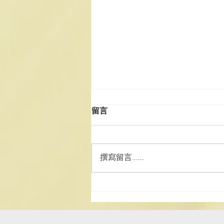
留言
撰寫留言......
澳道協團赴湘參訪學習 深化道
務交流 厚植文化家國情懷