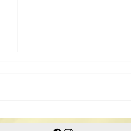
2025《道德經》中學生讀後
感徵文比賽揭曉
2025《道德經》中學生讀後感徵
文比賽揭曉 為讓中學生認識我國
文化瑰寶《道德經》，弘揚中國傳
統文化，配合特區政 […]
20
比賽