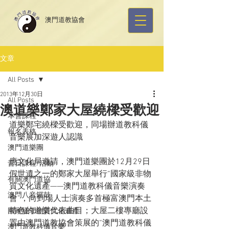
​澳門道教協會
文章
All Posts
2013年12月30日
All Posts
澳道樂鄭家大屋繞樑受歡迎
本會課程
道樂鄭宅繞樑受歡迎，同場辦道教科儀
報名表格
音樂展加深遊人認識
澳門道樂團
應文化局邀請，澳門道樂團於12月29日
昔日課程/活動
假世遺之一的鄭家大屋舉行“國家級非物
有關澳門道協
質文化遺產——澳門道教科儀音樂演奏
澳門八音鑼鼓
會”，向到場人士演奏多首極富澳門本土
特色的道樂代表曲目；大屋二樓專廳設
國家級非物質文化遺產
置由澳門道教協會策展的“澳門道教科儀
澳門道教科儀音樂