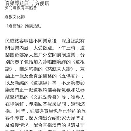
音樂專題展”，方便居
澳門道教青年協會
道教文化節
《道德經》推廣活動
民或旅客聆聽不同樂章後，深度認識有
關音樂內涵，大受歡迎。下午三時，道
樂團於鄭家大屋戶外空間展演道樂，分
別演奏了包括加入詠唱團演繹的《道祖
讚》、幽深悠揚的《慈航真人讚》、兼
融正一派及全真派風格的《五供養》，
以及新編的《道德經》等，不乏演奏彰
顯澳門正一派道教科儀喜慶氣氛和法器
敲擊特點的《文武點降脣》等，獲專人
在場講解，即場回答觀衆提問，道韻悠
揚。 同時，駐場導賞員也為已預約的旅
客作導賞，深入淺出介紹鄭家大屋歷史
及修復情況，配合宣揚澳門的世遺及非