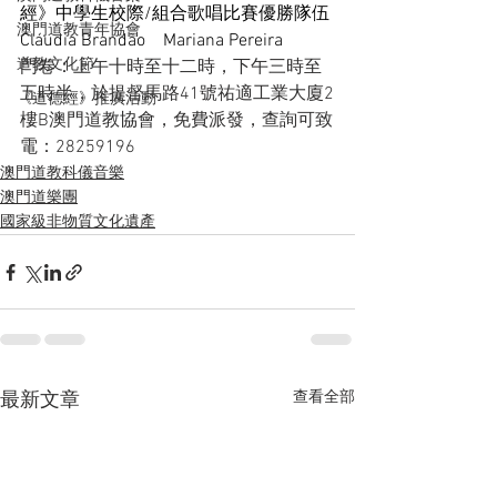
經
》中
學生校際/組合歌唱比賽優勝隊伍
澳門道教青年協會
Cláudia Brandão    Mariana Pereira
道教文化節
門卷：上午十時至十二時，下午三時至
五時半，於提督馬路41號祐適工業大廈2
《道德經》推廣活動
樓B澳門道教協會，免費派發，查詢可致
電：28259196
澳門道教科儀音樂
澳門道樂團
國家級非物質文化遺產
查看全部
最新文章