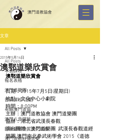
​澳門道教協會
文章
All Posts
2015年5月14日
All Posts
澳鄂道樂欣賞會
本會課程
澳鄂道樂欣賞會
報名表格
澳門道樂團
日期
：
2015
年
7
月
5
日
(
星期日
)
地點：文化中心小劇院
昔日課程/活動
時間：
8:00PM
有關澳門道協
主辦：澳門道教協會 澳門道樂團
澳門八音鑼鼓
協辦：
湖北省武漢長春觀
演出團體：澳門道樂團  武漢長春觀道經
國家級非物質文化遺產
樂團 
澳門南北拳武術學會
 2015
《道德
澳門道教科儀音樂