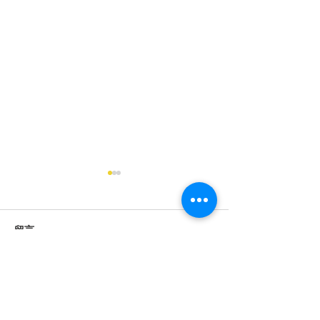
2025《道德經》中學生讀
後感徵文比賽揭曉
2025《道德經》中學生讀後感
留言
徵文比賽揭曉 為讓中學生認識
我國文化瑰寶《道德經》，弘
揚中國傳統文化，配合特區政
撰寫留言......
2025《道德經
[…]
法比賽揭曉