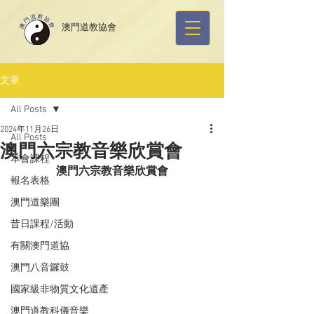
​澳門道教協會
文章
All Posts
2024年11月26日
All Posts
澳門六宗教音樂欣賞會
本會課程
澳門六宗教音樂欣賞會
報名表格
澳門道樂團
昔日課程/活動
有關澳門道協
澳門八音鑼鼓
國家級非物質文化遺產
澳門道教科儀音樂