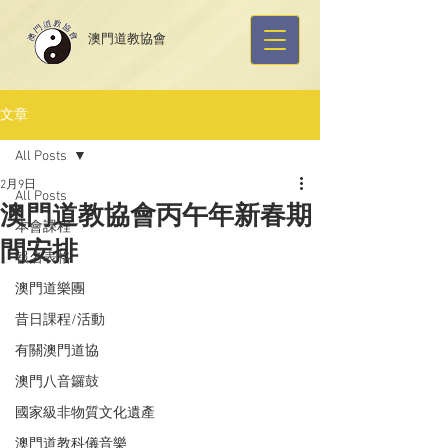
​澳門道教協會
文章
All Posts
2月9日
All Posts
澳門道教協會丙午年新春期
本會課程
間安排
報名表格
澳門道樂團
昔日課程/活動
有關澳門道協
澳門八音鑼鼓
國家級非物質文化遺產
澳門道教科儀音樂