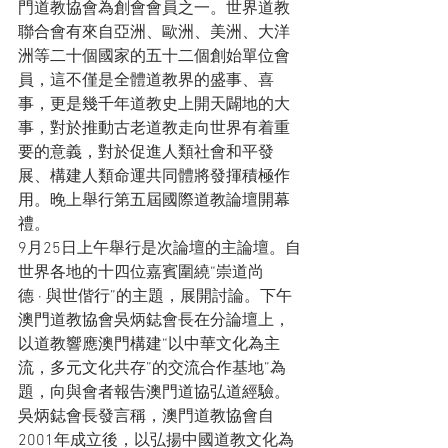
門道教協會為創會會員之一。世界道教
聯合會有來自亞洲、歐洲、美洲、大洋
洲等二十個國家的五十二個創始單位會
員，這不僅是全體道教界的盛事、喜
事，更是幾千年道教史上開天闢地的大
事，對於推動古老道教走向世界有着重
要的意義，對於促進人類社會和平發
展、構建人類命運共同體將發揮積極作
用。晚上舉行第五屆國際道教論壇開幕
禮。
9月25日上午舉行是次論壇的主論壇。自
世界各地的十四位嘉賓圍繞“崇道尚
德 · 與世偕行”的主題，展開討論。下午
澳門道教協會吳炳鋕會長在分論壇上，
以道教響應澳門構建“以中華文化為主
流，多元文化共存”的交流合作基地”為
題，向與會者報告澳門道協弘道經驗。
吳炳鋕會長發言稱，澳門道教協會自
2001年成立後，以弘揚中國道教文化為