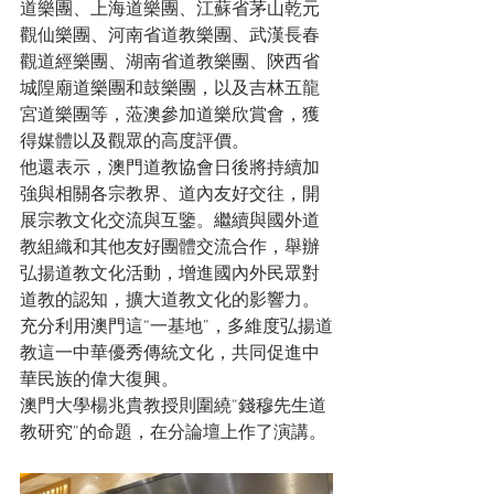
道樂團、上海道樂團、江蘇省茅山乾元
觀仙樂團、河南省道教樂團、武漢長春
觀道經樂團、湖南省道教樂團、陝西省
城隍廟道樂團和鼓樂團，以及吉林五龍
宮道樂團等，蒞澳參加道樂欣賞會，獲
得媒體以及觀眾的高度評價。
他還表示，澳門道教協會日後將持續加
強與相關各宗教界、道內友好交往，開
展宗教文化交流與互鑒。繼續與國外道
教組織和其他友好團體交流合作，舉辦
弘揚道教文化活動，增進國內外民眾對
道教的認知，擴大道教文化的影響力。
充分利用澳門這“一基地”，多維度弘揚道
教這一中華優秀傳統文化，共同促進中
華民族的偉大復興。
澳門大學楊兆貴教授則圍繞“錢穆先生道
教研究”的命題，在分論壇上作了演講。