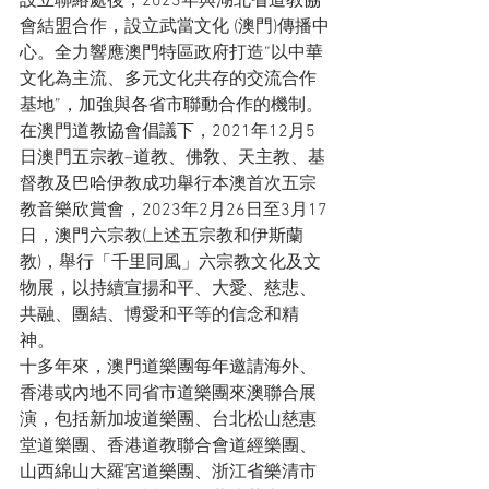
設立聯絡處後，2023年與湖北省道教協
會結盟合作，設立武當文化 (澳門)傳播中
心。全力響應澳門特區政府打造“以中華
文化為主流、多元文化共存的交流合作
基地”，加強與各省市聯動合作的機制。
在澳門道教協會倡議下，2021年12月5
日澳門五宗教–道教、佛敎、天主教、基
督教及巴哈伊教成功舉行本澳首次五宗
教音樂欣賞會，2023年2月26日至3月17
日，澳門六宗教(上述五宗教和伊斯蘭
教)，舉行「千里同風」六宗教文化及文
物展，以持續宣揚和平、大愛、慈悲、
共融、團結、博愛和平等的信念和精
神。
十多年來，澳門道樂團每年邀請海外、
香港或內地不同省市道樂團來澳聯合展
演，包括新加坡道樂團、台北松山慈惠
堂道樂團、香港道教聯合會道經樂團、
山西綿山大羅宮道樂團、浙江省樂清市