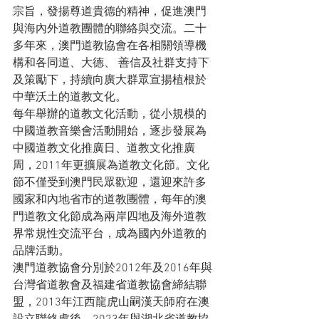
宗旨，發揚尊道貴德的精神，促進澳門
與海內外道教團體的聯絡與交流。二十
多年來，澳門道教協會在各相關領導機
構和各同道、大德、 善信及社群支持下
及策勵下，持續向廣大群眾宣揚植根於
中華沃土的道教文化。
每年舉辦的道教文化活動，從小規模的
中國道教音樂會活動開始，逐步發展為
中國道教文化推廣日、道教文化推廣
周，2011年更擴展為道教文化節。文化
節不僅受到澳門民眾歡迎，還迎來許多
國家和內地省市的道教團體，每年的澳
門道教文化節成為兩岸四地及海外道教
界常規性交流平台，成為國內外道教的
品牌活動。
澳門道教協會分別於2012年及2016年與
台灣省道教會及福建省道教協會締結聯
盟，2013年江西龍虎山嗣漢天師府在澳