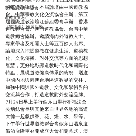
以“崇道尚德 · 與世偕行”為主題的第五屆
國際道教論壇，本屆論壇由中國道教協
澳門道教青年協會
會、中華宗教文化交流協會主辦，第五
道教文化節
屆國際道教論壇江蘇組委會承辦，香港
《道德經》推廣活動
道教聯合會、澳門道教協會、台灣中華
道教總會協辦。邀請海內外道教人士、
專家學者及相關人士等五百餘人出席。
論壇深入挖掘道教在健康生活、道德教
化、文化傳播、對外交流等方面的思想
智慧，更好地彰顯道教時代化和國際化
特點，展現道教健康傳承的態勢，增進
中國內地與港澳台地區道教界的交往，
加強中國與國外道教、文化和學術界的
交流與合作，打造道教對外交流品牌。
9月24日早上舉行假茅山舉行祈福法會，
吳炳鋕會長與其他來自世界各地的高道
大德一起獻供香、花、燈、水、果等。
下午舉行世界道教聯合會假茅山溫泉度
假酒店隆重召開成立大會和開幕式，澳