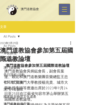
​澳門道教協會
文章
All Posts
2023年9月29日
All Posts
澳門道教協會參加第五屆國
本會課程
際道教論壇
報名表格
澳門道教協會參加第五屆國際道教論壇
澳門道樂團
澳門道教協會吳炳鋕會長，副會長葉
昔日課程/活動
達、賴宏和澳門道教樂團音樂總監王忠
有關澳門道協
仁，以及澳門大學教授楊兆貴、城市大
學教授李靜等應邀出席於2023年9月24
澳門八音鑼鼓
日至25日在江蘇省句容市茅山舉辦第五
國家級非物質文化遺產
屆國際道教論壇。
澳門道教科儀音樂