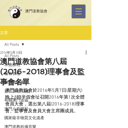
​澳門道教協會
文章
All Posts
2016年5月10日
All Posts
澳門道教協會第八屆
本會課程
(2016-2018)理事會及監
報名表格
事會名單
澳門道樂團
澳門道教協會於2016
年
5
月
7
日
(
星期六
) 
昔日課程/活動
晚上
8
時半假會址召開
2016
年
第
1
次全體
有關澳門道協
會員大會，選出第八屆(2016-2018)理事
澳門八音鑼鼓
會、監事會及
會員大會
主席團成員。
國家級非物質文化遺產
澳門道教科儀音樂