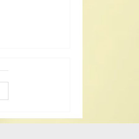
續推廣國家級非物質文化
澳門道教科儀音樂、澳門
質文化遺產清單中八音鑼
強與內地道樂團交流