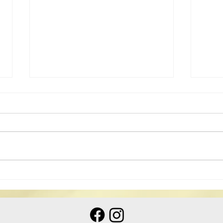
澳湘道教科儀音樂會共鑄非遺
為持
道韻 傳承中華文脈
遺產
非物
鼓加