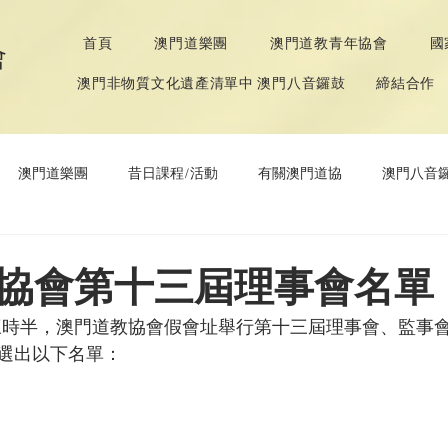
首頁
澳門道樂團
澳門道教青年協會
國
會
澳門非物質文化遺產清單中 澳門八音鑼鼓
締結合作
澳門道樂團
昔日課程/活動
有關澳門道協
澳門八音
年協會
道教文化節
《道德經》推廣活動
協會第十三屆理事會名單
下午三時半，澳門道教協會假會址舉行第十三屆理事會、監事
選出以下名單：