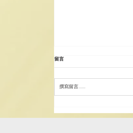
留言
撰寫留言......
澳門道教協會與浙江衢州市道
教協會文化交流及人才培養合
作框架協議簽署典禮