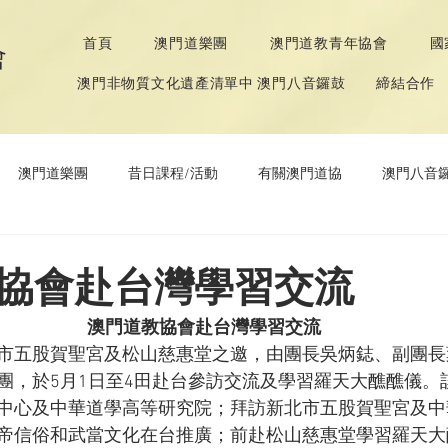
首頁
澳門道樂團
澳門道教青年協會
國
會
澳門非物質文化遺產清單中 澳門八音鑼鼓
締結合作
澳門道樂團
昔日課程/活動
有關澳門道協
澳門八音
年協會
道教文化節
《道德經》推廣活動
協會赴台灣學習交流
澳門道教協會赴台灣學習交流
市五股賀聖宮及松山慈惠堂之邀，由團長吳炳鋕、副團長
團，於5月1日至4田赴台參訪交流及學習羅天大醮醮儀。
中心及中華道學高等研究院；拜訪新北市五股賀聖宮及中
帝信俗和武當文化在台推廣；前赴松山慈惠堂學習羅天大