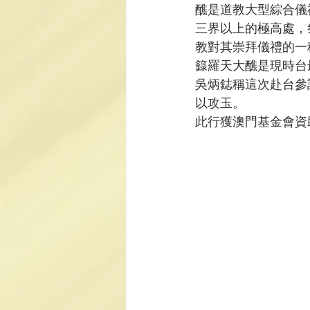
醮是道教大型綜合儀
三界以上的極高處，
教對其崇拜儀禮的一
籙羅天大醮是現時台
吳炳鋕稱這次赴台參
以攻玉。
此行獲澳門基金會資