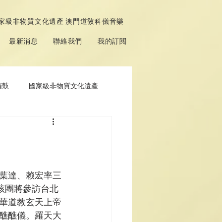
家級非物質文化遺產 澳門道敎科儀音樂
最新消息
聯絡我們
我的訂閱
鑼鼓
國家級非物質文化遺產
葉達、赖宏率三
該團將參訪台北
華道教玄天上帝
醮醮儀。羅天大