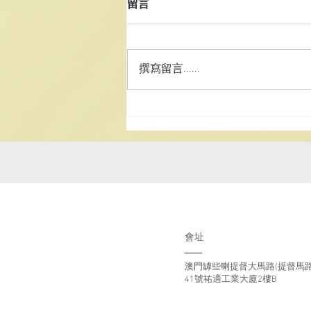
留言
感徵文比賽揭曉
2025《道德經》中學生讀後感徵
文比賽揭曉 為讓中學生認識我國
撰寫留言......
文化瑰寶《道德經》，弘揚中國傳
統文化，配合特區政 […]
會址
澳門罅些喇提督大馬路(提督馬路
41號祐適工業大廈2樓B