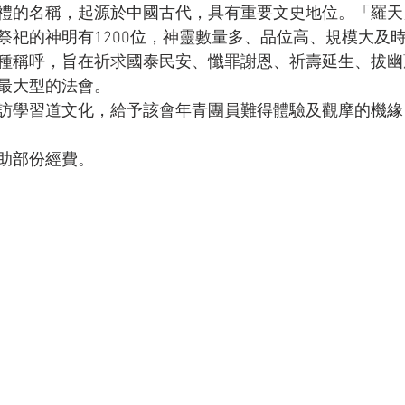
禮的名稱，起源於中國古代，具有重要文史地位。「羅天
祭祀的神明有1200位，神靈數量多、品位高、規模大及
種稱呼，旨在祈求國泰民安、懺罪謝恩、祈壽延生、拔幽
最大型的法會。
訪學習道文化，給予該會年青團員難得體驗及觀摩的機緣
助部份經費。