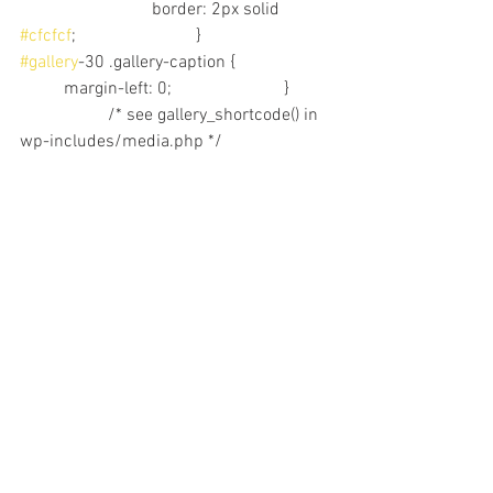
			border: 2px solid 
#cfcfcf
;			}			
#gallery
-30 .gallery-caption {			
	margin-left: 0;			}	
		/* see gallery_shortcode() in 
wp-includes/media.php */		