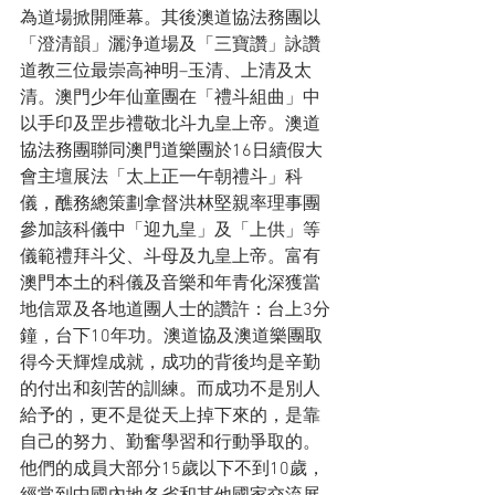
為道場掀開陲幕。其後澳道協法務團以
「澄清韻」灑浄道場及「三寶讚」詠讚
道教三位最崇高神明–玉清、上清及太
清。澳門少年仙童團在「禮斗組曲」中
以手印及罡步禮敬北斗九皇上帝。澳道
協法務團聯同澳門道樂團於16日續假大
會主壇展法「太上正一午朝禮斗」科
儀，醮務總策劃拿督洪林堅親率理事團
參加該科儀中「迎九皇」及「上供」等
儀範禮拜斗父、斗母及九皇上帝。富有
澳門本土的科儀及音樂和年青化深獲當
地信眾及各地道團人士的讚許：台上3分
鐘，台下10年功。澳道協及澳道樂團取
得今天輝煌成就，成功的背後均是辛勤
的付出和刻苦的訓練。而成功不是別人
給予的，更不是從天上掉下來的，是靠
自己的努力、勤奮學習和行動爭取的。
他們的成員大部分15歲以下不到10歲，