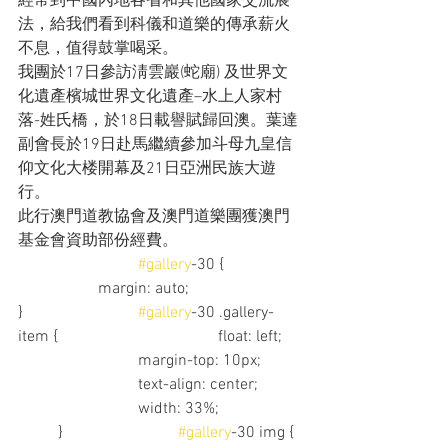
經常到中國內地各省和其他國家交流展
法，給我們看到科儀和道樂的傳承薪火
不息，值得鼓掌喝采。
我團於17日參訪淸雲巖(蛇廟) 及世界文
化遺產檳城世界文化遺產–水上人家村
落-姓氏橋，於18日載譽賦歸回澳。葉達
副會長於19日赴馬繼續參加斗母九皇信
仰文化大楼開幕及21日亞洲民族大遊
行。
此行澳門道教協會及澳門道樂團獲澳門
基金會資助部份經費。
#gallery
-30 {		
		margin: auto;			
}			
#gallery
-30 .gallery-
item {				float: left;	
			margin-top: 10px;	
			text-align: center;	
			width: 33%;		
	}			
#gallery
-30 img {	