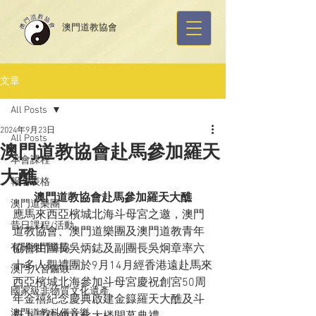
​澳門道教協會
文章
All Posts
2024年9月23日
All Posts
澳門道教協會赴馬參加羅天
本會課程
大醮
報名表格
澳門道教協會赴馬參加羅天大醮
澳門道樂團
應馬來西亞檳城北海斗母宮之邀，澳門
昔日課程/活動
道教協會、澳門道樂團及澳門道教青年
有關澳門道協
協會由團長吳炳鋕及副團長吳炯章率六
十多人觀禮團於9月14月經香港遠赴馬來
澳門八音鑼鼓
西亞檳城北海參加斗母宮慶祝創宮50周
國家級非物質文化遺產
年金禧紀念慶典啟建金籙羅天大醮及斗
澳門道教科儀音樂