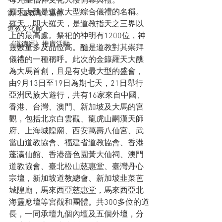
母九皇信仰文化大楼開幕典禮。
羅天大醮是道教大型綜合儀禮的名稱。
澳門道教青年協會
羅天，即大羅天，是道教指天之三界以
道教文化節
上的最高處。祭祀的神明有1200位，神
《道德經》推廣活動
靈數量多及品位高。醮是道教對其崇拜
儀禮的一種稱呼。此次的金籙羅天大醮
為大馬首創，且是有史最大型的盛會，
由9月13日至19日為期七天，21日舉行
亞洲民族大遊行，共有16家來自中國、
香港、台灣、澳門、新加坡及大馬的宮
觀，包括北京白雲觀、龍虎山嗣漢天師
府、上海城隍廟、西安萬壽八仙宮、武
當山道教協會、福建省道教協會、香港
蓬瀛仙館、香港嗇色園黃大仙祠、澳門
道教協會、臺北松山慈惠堂、臺灣丹心
宗壇，新加坡道教總會、新加坡韭菜芭
城隍廟，馬來西亞慈惠堂，馬來西亞北
海靈應壇等宮觀和團體。共300多位的道
長，一同承壇九個內壇及五個外壇，分