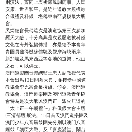
別演法，齊同上表祈願風調雨順、人民
安康、世界和平。是近年道教大規模綜
合儀禮及科儀，堪稱東南亞規模最大醮
會。
吳炳鋕會長稱這次是澳道協第三次參加
羅天大醮，十分高興是次親歷道教科儀
文化在海外弘揚傳播，亦是給予本會年
青團員難得機緣體驗及觀摩海峽兩岸、
新加坡及馬來西亞等各地的道樂，他山
之石，可以供玉。
澳門道樂團音樂總監王忠人副教授代表
本會出席13日開幕大典，並接受中國道
教協會李光富會長授旗、頒令。澳門道
教協會、澳門道樂團及澳門道教青年協
會特為是次大醮以澳門正一派火居道的
「太上正一午朝禮斗」科儀假大會主壇
(三清都壇)展法。15日首天澳門道樂團及
澳門少年八音鑼鼓團先分別以澳門八音
鑼鼓「朝臣大戰」及「喜慶滿堂」鬧台