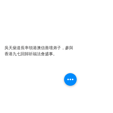
吳天燊道長率領港澳信善壇弟子，參與
香港九七回歸祈福法會盛事。
吳炳鋕道長雖然不以道場法事為專職，