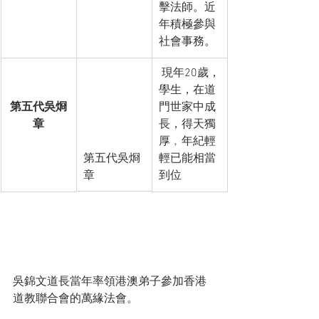
擊法師。近
年積極參與
社會事務。
 現年20歲，
學生，在道
第五代吳烱
門世家中成
章
長，得天獨
厚﹐年紀輕
第五代吳烱
輕已能相當
章
到位
吳錦文道長當年率領港澳弟子參加香港
道教聯合會的萬緣法會。