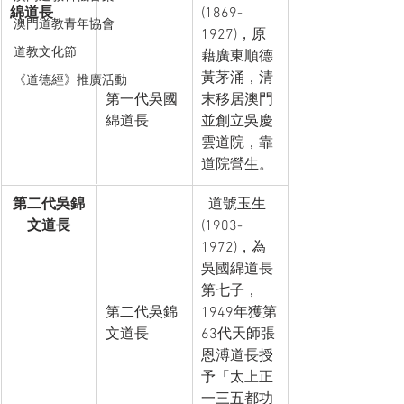
綿道長
(1869-
澳門道教青年協會
1927)，原
道教文化節
藉廣東順德
黃茅涌，清
《道德經》推廣活動
第一代吳國
末移居澳門
綿道長
並創立吳慶
雲道院，靠
道院營生。
第二代吳錦
  道號玉生
文道長
(1903-
1972)，為
吳國綿道長
第七子，
第二代吳錦
1949年獲第
文道長
63代天師張
恩溥道長授
予「太上正
一三五都功