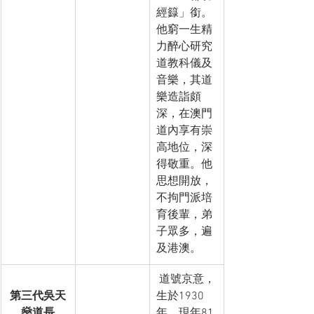
經籙」銜。
他窮一生精
力醉心研究
道教科儀及
音樂，其道
樂造詣頗
深，在澳門
道內享有崇
高地位，深
得敬重。他
思想開放，
不拘門派培
育後輩，弟
子眾多，遍
及港澳。
 道號京意，
第三代吳天
生於1930
燊道長
年，現年81