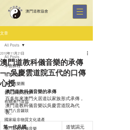
​澳門道教協會
文章
All Posts
2010年11月21日
All Posts
澳門道教科儀音樂的承傳
本會課程
—-吳慶雲道院五代的口傳
報名表格
心授
澳門道樂團
澳門道教科儀音樂的承傳
昔日課程/活動
百多年來澳門火居道以家族形式承傳，
有關澳門道協
澳門道教科儀音樂以吳慶雲道院為代
澳門八音鑼鼓
表。
國家級非物質文化遺產
第一代吳國
 道號謁元
澳門道教科儀音樂