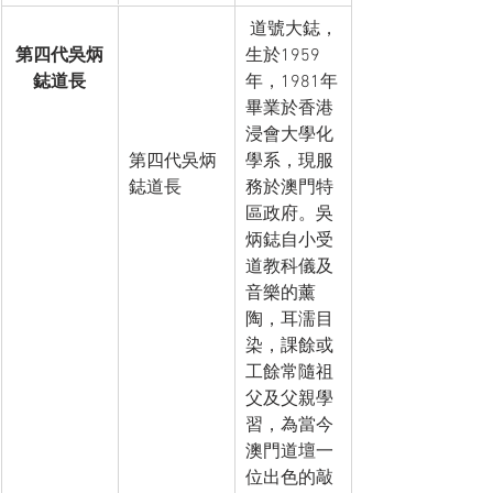
 道號大鋕，
第四代吳炳
生於1959
鋕道長
年，1981年
畢業於香港
浸會大學化
第四代吳炳
學系，現服
鋕道長
務於澳門特
區政府。吳
炳鋕自小受
道教科儀及
音樂的薰
陶，耳濡目
染，課餘或
工餘常隨祖
父及父親學
習，為當今
澳門道壇一
位出色的敲