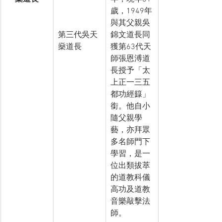
歲，1949年
與其父親吳
第三代吳天
錦文道長同
燊道長
獲第63代天
師張恩溥道
長授予「太
上正一三五
都功經籙」
銜。他自小
隨父親學
藝，亦拜眾
多名師門下
學習，是一
位出類拔萃
的道教科儀
高功及道教
音樂敲擊法
師。