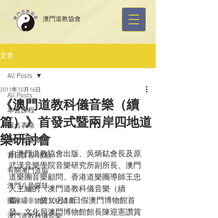
​澳門道教協會
文章
All Posts
2011年10月16日
All Posts
《澳門道教科儀音樂（續
本會課程
篇）》首發式暨兩岸四地道
報名表格
樂研討會
澳門道樂團
由澳門道教協會出版、吳炳鋕會長及原
昔日課程/活動
武漢音樂學院音樂研究所副所長、澳門
有關澳門道協
道樂團音樂顧問、香港道樂團導師王忠
澳門八音鑼鼓
人主編的《澳門道教科儀音樂（續
篇）》，於10月15日假澳門博物館首
國家級非物質文化遺產
發。文化局澳門博物館館長陳迎憲讚賞
澳門道教科儀音樂