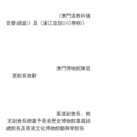
				《澳門道教科儀
音樂(續篇)》及《濠江道韻DVD專輯I》	
				澳門博物館陳迎
憲館長致辭				
				葉達副會長、賴
宏副會長贈書予香港歷史博物館蕭麗娟
總館長及香港文化博物館鄒興華館長	