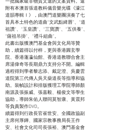
一批國家級非物質文遺的文案資料。還
附有本澳首張道教科儀音樂光碟《濠江
道韻專輯Ⅰ》，由澳門道樂團演奏了七
首具本土特色的道曲“文武點絳唇”、“道
祖讚”、“玉皇讚”、“三寶讚”、“五供養”、
“薩祖吊掛”、“禮斗組曲”。

此書出版獲澳門基金會與文化局等贊
助，續篇得以付梓，更與香港圓玄學
院、香港蓬瀛仙館、香港道教聯合會主
席湯偉奇等長期鼎力支持分不開。編輯
過程得到學者黎志添、戴定澄、吳慶雲
道院第三代傳人吳天燊道長等指導和協
助。裝幀設計和排版獲理工學院導師顏
南源及張振威、張嘉毅、楊俊文等學生
協助，導師朱佑人聯同莫智康、黃震邦
等負責製作DVD。

續篇得到行政長官崔世安、全國政協副
主席何厚鏵、國家宗教事務局長王作
安、社會文化司司長張裕、澳門基金會