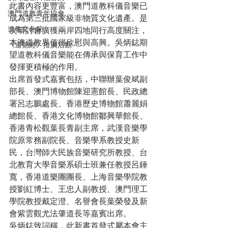
此書內容更豐富，澳門道教科儀音樂已
澳門道教青年協會
成為第三批國家級非物質文化遺產。是
道教文化節
次研討會廣獲兩岸四地同行高度關注，
本澳道教界值得欣慰與高興。吳炳鋕期
《道德經》推廣活動
望道教科儀音樂能在傳承與保育工作中
發揮更積極的作用。

出席首發式嘉賓包括，中聯辦葉俊斌副
部長、澳門博物館陳迎憲館長、民政總
署呂志鵬處長、香港歷史博物館蕭麗娟
總館長、香港文化博物館鄒興華館長、
香港青松觀葉長青副主席，武漢音樂學
院原常務副院長、音樂學系教授史新
民，台灣師大民族音樂研究所教授、台
北教育大學音樂系碩士班兼任教授呂錘
寬，香港道樂團團長、上海音樂學院教
授劉紅博士、王忠人副教授、澳門理工
學院教授戴定澄、名譽會長葉榮發及新
會紫雲觀尤法肇道長等嘉賓出席。

吳炳鋕致詞稱，此新書首發式屬本會主