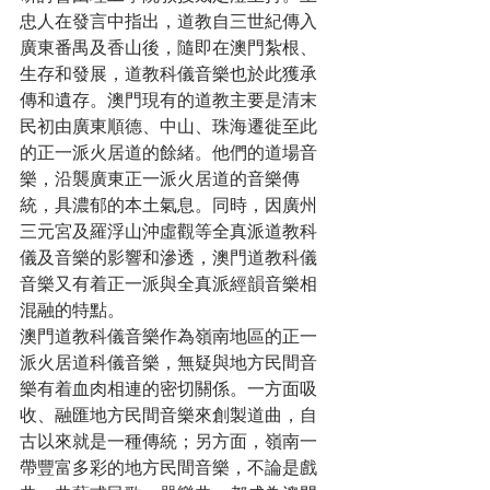
忠人在發言中指出，道教自三世紀傳入
廣東番禺及香山後，隨即在澳門紮根、
生存和發展，道教科儀音樂也於此獲承
傳和遺存。澳門現有的道教主要是清末
民初由廣東順德、中山、珠海遷徙至此
的正一派火居道的餘緒。他們的道場音
樂，沿襲廣東正一派火居道的音樂傳
統，具濃郁的本土氣息。同時，因廣州
三元宮及羅浮山沖虛觀等全真派道教科
儀及音樂的影響和滲透，澳門道教科儀
音樂又有着正一派與全真派經韻音樂相
混融的特點。

澳門道教科儀音樂作為嶺南地區的正一
派火居道科儀音樂，無疑與地方民間音
樂有着血肉相連的密切關係。一方面吸
收、融匯地方民間音樂來創製道曲，自
古以來就是一種傳統；另方面，嶺南一
帶豐富多彩的地方民間音樂，不論是戲