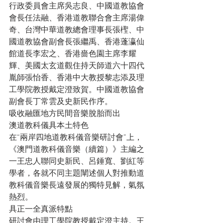
行政委員會主席吳志良、中國道教協會
會長任法融、香港道教聯合會主席湯偉
奇、台灣中華道教總會理事長張檉、中
國道教協會副會長張繼禹、香港蓬瀛仙
館道長李宏之、香港嗇色園主席李耀
輝、美國太玄道觀住持天師道六十四代
胤師張怡香、香港中大教授黎志添及理
工學院教授戴定澄致賀。中國道教協會
副會長丁常雲及史新民作序。

吸收融匯地方民間音樂脫胎而出

澳道教科儀具本土特色

在“兩岸四地道教科儀音樂研討會”上，
《澳門道教科儀音樂（續篇）》主編之
一王忠人聯同史新民、呂錘寬、劉紅等
學者，各就不同主題闡述個人對推動道
教科儀音樂長遠發展的獨特見解，氣氛
熱烈。

具正一全真派特點

研討會由理工學院教授戴定澄主持。王