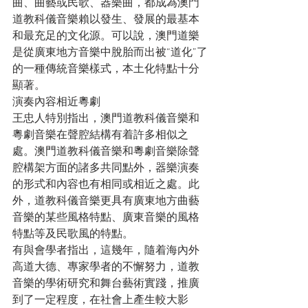
曲、曲藝或民歌、器樂曲，都成為澳門
道教科儀音樂賴以發生、發展的最基本
和最充足的文化源。可以說，澳門道樂
是從廣東地方音樂中脫胎而出被“道化”了
的一種傳統音樂樣式，本土化特點十分
顯著。

演奏內容相近粵劇

王忠人特別指出，澳門道教科儀音樂和
粵劇音樂在聲腔結構有着許多相似之
處。澳門道教科儀音樂和粵劇音樂除聲
腔構架方面的諸多共同點外，器樂演奏
的形式和內容也有相同或相近之處。此
外，道教科儀音樂更具有廣東地方曲藝
音樂的某些風格特點、廣東音樂的風格
特點等及民歌風的特點。

有與會學者指出，這幾年，隨着海內外
高道大德、專家學者的不懈努力，道教
音樂的學術研究和舞台藝術實踐，推廣
到了一定程度，在社會上產生較大影