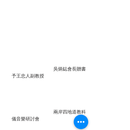
				吳炳鋕會長贈書
予王忠人副教授				
				兩岸四地道教科
儀音樂研討會				