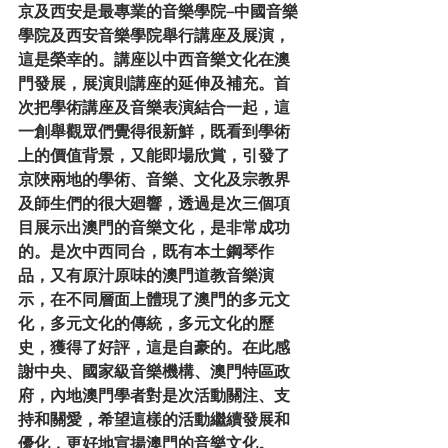
京及西安是最專業的音樂學院–中國音樂
學院及西安音樂學院舉行講座及展演，
這是榮幸的。講座以中西音樂文化在澳
門發展，展演則講座的延伸及補充。首
次把學術講座及音樂表演結合一起，這
一創舉觀眾們覺得很新鮮，既看到學術
上的價值背景，又能即場欣賞，引發了
京陜兩地的學術、音樂、文化及宗教界
及師生們的很大廻響，透過是次三個項
目展示出澳門的音樂文化，是非常成功
的。是次中西同台，既有本土鋼琴作
品，又有原汁原味的澳門道教音樂演
示，在不同層面上體現了澳門的多元文
化，多元文化的傳統，多元文化的歷
史，獲得了好評，這是自豪的。在此感
謝中央、國家級音樂機構、澳門特區政
府，內地澳門學者對是次活動關注、支
持和關愛，希望這樣的活動繼續發展和
優化，更好地宣揚澳門的音樂文化。