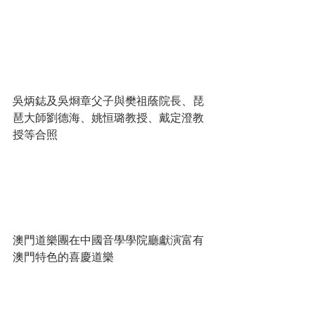
吳炳鋕及吳烱章父子與樊祖蔭院長、琵
琶大師劉德海、姚恒璐教授、戴定澄教
授等合照
澳門道樂團在中國音學學院廳獻演富有
澳門特色的喜慶道樂