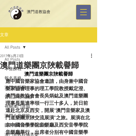
​澳門道教協會
文章
All Posts
2017年4月23日
All Posts
澳門道樂團京陜載譽歸
本會課程
澳門道樂團京陜載譽歸
報名表格
應中國音樂家協會邀請，由身兼中國音
澳門道樂團
樂家協會理事的理工學院教授戴定澄、
澳門道教協會會長吳炳鋕及澳門道樂團
昔日課程/活動
理事長葉達率領一行三十多人，於日前
有關澳門道協
遠赴北京及西安，開展“澳門音樂家及澳
澳門八音鑼鼓
門道樂團京陜交流展演”之旅。展演在北
京中國音學學院音樂廳及西安音學學院
國家級非物質文化遺產
音樂廳舉行，出席者分别有中國音樂學
澳門道教科儀音樂