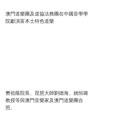
澳門道樂團及道協法務團在中國音學學
院獻演富本土特色道樂
樊祖蔭院長、琵琶大師劉德海、姚恒璐
教授等與澳門音樂家及澳門道樂團合
照。