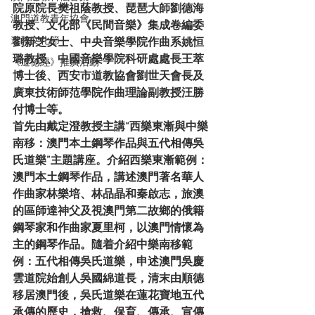
院原院長樊祖蔭教授、琵琶大師劉德海
澳門道教青年協會
教授、文化部《民間音樂》集成卷編委
道教文化節
劉新芝女士、中央音樂學院作曲系姚恒
璐教授、中國音樂學院科研處處長王萃
《道德經》推廣活動
博士後、西安市道教協會劉世天會長及
廣東技術師范學院作曲理論副教授汪勝
付博士等。
首先由戴定澄教授主講“西樂東漸與中樂
南移：澳門本土鋼琴作品與五代相傳吳
氏道樂”主題講座。介紹西樂東漸範例： 
澳門本土鋼琴作品，講述澳門著名華人
作曲家林樂培、林品晶和秦啟志，旅澳
的區師達神父及視澳門第二故鄉的俄籍
鋼琴家和作曲家夏里柯，以澳門情懷為
主的鋼琴作品。隨着介紹中樂南移範
例：五代相傳吳氏道樂，申述澳門吳慶
雲道院始創人吳國綿道長，清末由順德
移居澳門後，吳氏道樂在蓮花寶地五代
承傳的歷史，搶救、保育、傳承、宣傳