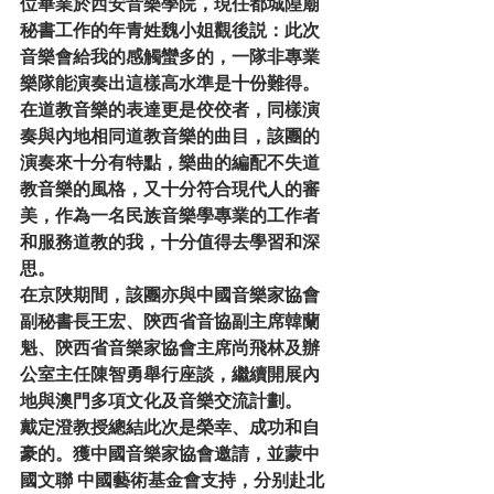
位畢業於西安音樂學院，現任都城隍廟
秘書工作的年青姓魏小姐觀後説：此次
音樂會給我的感觸蠻多的，一隊非專業
樂隊能演奏出這樣高水準是十份難得。
在道教音樂的表達更是佼佼者，同樣演
奏與內地相同道教音樂的曲目，該團的
演奏來十分有特點，樂曲的編配不失道
教音樂的風格，又十分符合現代人的審
美，作為一名民族音樂學專業的工作者
和服務道教的我，十分值得去學習和深
思。
在京陜期間，該團亦與中國音樂家協會
副秘書長王宏、陝西省音協副主席韓蘭
魁、陝西省音樂家協會主席尚飛林及辦
公室主任陳智勇舉行座談，繼續開展內
地與澳門多項文化及音樂交流計劃。
戴定澄教授總結此次是榮幸、成功和自
豪的。獲中國音樂家協會邀請，並蒙中
國文聯 中國藝術基金會支持，分别赴北