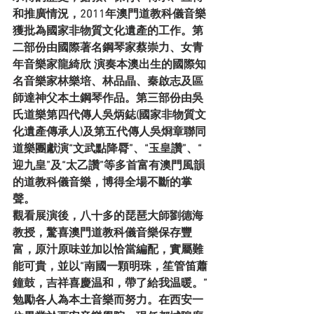
和推廣情況，2011年澳門道教科儀音樂
獲批為國家非物質文化遺產的工作。第
二部份由國際著名鋼琴家蔡崇力、女青
年音樂家龍綺欣 演奏本澳出生的國際知
名音樂家林樂培、林品晶、秦啟志及區
師達神父本土鋼琴作品。第三部份由吳
氏道樂第四代傳人吳炳鋕(國家非物質文
化遺產傳承人)及第五代傳人吳烱章聯同
道樂團獻演“文武點降脣”、“玉皇讚”、“ 
迎九皇”及“太乙讚”等多首富有澳門風韻
的道教科儀音樂，博得全場不斷的掌
聲。
觀看展演後，八十多的琵琶大師劉德海
教授，驚喜澳門道教科儀音樂保存豐
富，原汁原味並加以恰當編配，實屬難
能可貴，並以“南國一顆明珠，笙管笛蕭
鐘鼓，吉祥喜慶温和，帶了給我温暖。”
勉勵各人為本土音樂而努力。在西安一