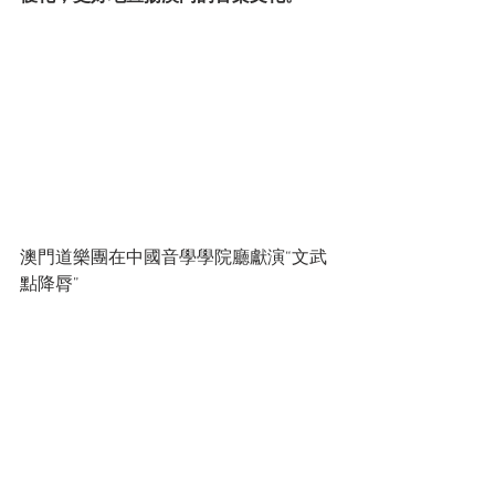
澳門道樂團在中國音學學院廳獻演“文武
點降脣”