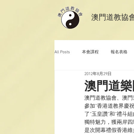
​澳門道教協
All Posts
本會課程
報名表格
2012年8月29日
澳門道教科儀音樂
澳門道教青
澳門道樂
澳門道教協會、澳門
參加“香港道教界慶
了“玉皇讚”和“禮斗
獨特魅力，獲兩岸四
是次開幕禮假香港維