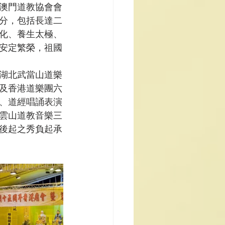
澳門道教協會會
分，包括長達二
化、養生太極、
安定繁榮，祖國
湖北武當山道樂
及香港道樂團六
、道經唱誦表演
雲山道教音樂三
後起之秀負起承