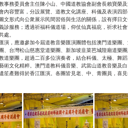
教事務委員會主任陳小山、中國道教協會副會長賴寶榮及
會內容豐富，分設展覽、道教文化講座、科儀及表演四部
圖文形式向公衆展示民間習俗與生活的關係，設有擇日文
義診服務；透過祈福科儀道場，仰仗仙真福庇，祈求社會
共處。

匯演，應邀參加今屆道教音樂匯演團體包括澳門道樂團、
團、台灣松山慈惠堂道樂團、新加坡韭菜芭城隍廟道樂團
教道樂團，超過二百多位演奏者，結合科儀、太極、舞蹈
藝術文化精粹。澳門道教科儀音樂、武當山道教音樂及白
遺笙產難得於香江匯演。各團皆見老、中、青團員，喜見