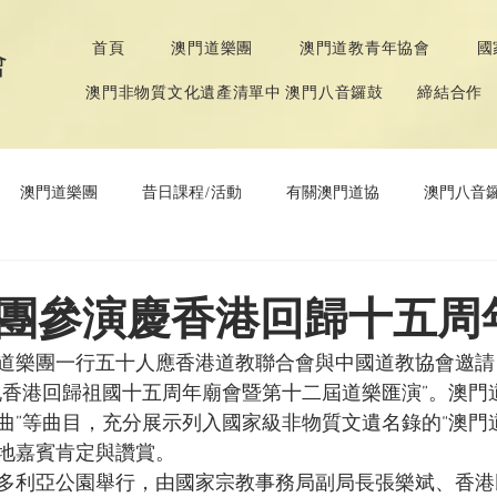
首頁
澳門道樂團
澳門道教青年協會
國
會
澳門非物質文化遺產清單中 澳門八音鑼鼓
締結合作
澳門道樂團
昔日課程/活動
有關澳門道協
澳門八音
年協會
道教文化節
《道德經》推廣活動
團參演慶香港回歸十五周
道樂團一行五十人應香港道教聯合會與中國道教協會邀請，
祝香港回歸祖國十五周年廟會暨第十二屆道樂匯演”。澳門
組曲”等曲目，充分展示列入國家級非物質文遺名錄的“澳門
地嘉賓肯定與讚賞。

多利亞公園舉行，由國家宗教事務局副局長張樂斌、香港