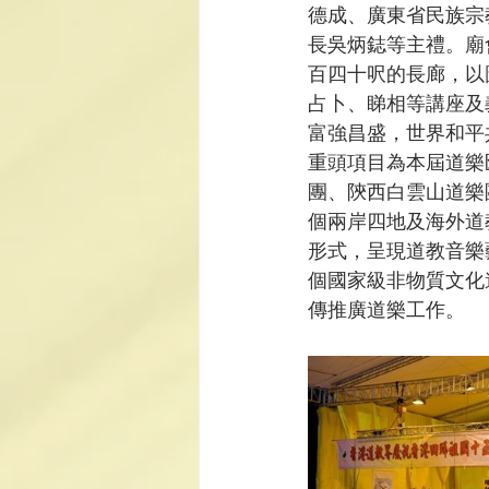
德成、廣東省民族宗
長吳炳鋕等主禮。廟
百四十呎的長廊，以
占卜、睇相等講座及
富強昌盛，世界和平
重頭項目為本屆道樂
團、陝西白雲山道樂
個兩岸四地及海外道
形式，呈現道教音樂
個國家級非物質文化
傳推廣道樂工作。