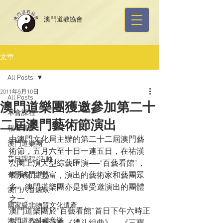
​澳門道教協會
文章
All Posts
2011年5月10日
All Posts
澳門道樂團獲邀參加第二十
本會課程
二屆澳門藝術節演出
報名表格
由澳門文化局主辦的第二十二屆澳門藝
澳門道樂團
術節，五月六至十日一連五日，在祐漢
昔日課程/活動
公園上演大型綜藝匯演──“百藝看館”，
有關澳門道協
表演節目豐富，演出的藝術家和藝團眾
多，澳門道樂團亦是獲受邀演出的團體
澳門八音鑼鼓
之一。
國家級非物質文化遺產
澳門道樂團於“百藝看館”首日下午六時正
澳門道教科儀音樂