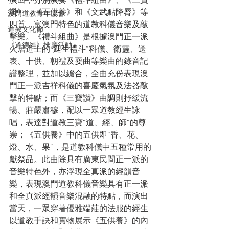
演出，分別演奏《禮斗組曲》、《三寶
讚》、《五供養》和《文武點降脣》等
澳門道教青年協會
四首，富澳門特色的道教科儀音樂及敲
道教文化節
擊樂。《禮斗組曲》是根據澳門正一派
《道德經》推廣活動
火居道士的“延生禮斗”科儀、衛靈、送
表、十供、朝禮及耍曲等樂曲的錄音記
譜整理，並加以綴合，全曲充份表現澳
門正一派吉祥科儀的喜慶氣氛及法器敲
擊的特點；而《三寶讚》曲調則抒緩流
暢、莊嚴肅穆，配以一眾道教經生詠
唱，表達對道教三寶“道、經、師”的尊
崇；《五供養》中的五供即“香、花、
燈、水、果”，是道教科儀中五種常用的
獻祭品。此曲除具有廣東民間正一派的
音樂特色外，亦浮現全真派的經韻音
樂，表現澳門道教科儀音樂具有正一派
和全真派經韻音樂混融的特點，而演出
當天，一眾穿著優雅端莊的法服的經生
以道教手訣和實物展示《五供養》的內