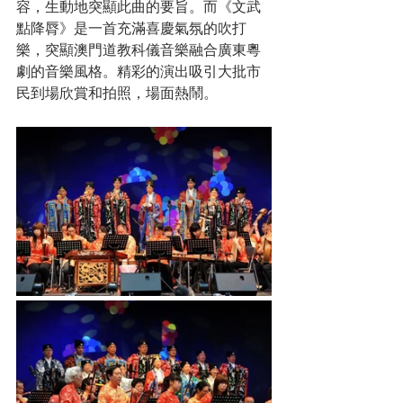
容，生動地突顯此曲的要旨。而《文武
點降脣》是一首充滿喜慶氣氛的吹打
樂，突顯澳門道教科儀音樂融合廣東粵
劇的音樂風格。精彩的演出吸引大批市
民到場欣賞和拍照，場面熱鬧。