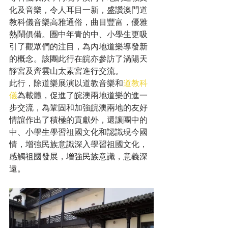
化及音樂，令人耳目一新，盛讚澳門道
教科儀音樂高雅通俗，曲目豐富，優雅
熱鬧俱備。團中年青的中、小學生更吸
引了觀眾們的注目，為內地道樂導發新
的概念。該團此行在皖亦參訪了渦陽天
靜宮及齊雲山太素宮進行交流。
此行，除道樂展演以道教音樂和
道教科
儀
為載體，促進了皖澳兩地道樂的進一
步交流，為鞏固和加強皖澳兩地的友好
情誼作出了積極的貢獻外，還讓團中的
中、小學生學習祖國文化和認識現今國
情，增強民族意識深入學習祖國文化，
感觸祖國發展，增強民族意識，意義深
遠。