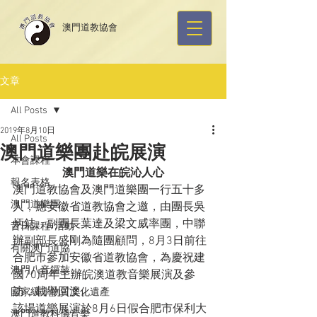
​澳門道教協會
文章
All Posts
2019年8月10日
All Posts
澳門道樂團赴皖展演
本會課程
澳門道樂在皖沁人心
報名表格
澳門道教協會及澳門道樂團一行五十多
澳門道樂團
人，應安徽省道教協會之邀，由團長吳
炳鋕、副團長葉達及梁文威率團，中聯
昔日課程/活動
辦副部長盛剛為隨團顧問，8月3日前往
有關澳門道協
合肥市參加安徽省道教協會，為慶祝建
澳門八音鑼鼓
國70周年主辦皖澳道教音樂展演及參
訪，載譽回澳。
國家級非物質文化遺產
該場道樂展演於8月6日假合肥市保利大
澳門道教科儀音樂