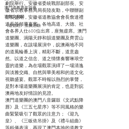
劇院舉行。安徽省委統戰部副部長、安
澳門道教青年協會
徽省宗教事務局局長陸友勤，中聯辦副
道教文化節
部長盛剛，安徽省道教協會會長詹達禮
道長等領導嘉賓，各地高道、大德、社
《道德經》推廣活動
會各界人仕600位出席，座無虛席。澳門
道樂團、渦陽天靜和韻道樂團及齊雲山
道樂團，在該場展演中，皖澳兩地不同
的道風輪番上演，精彩不斷，道意盎
然。以道之信念、道之情懷奏響琳琅空
靈的道樂，為在場觀眾演繹了一場清逸
與淡雅交織、自然與華美相和的道文化
視聽盛宴。觀眾不時報以熱烈的掌聲，
是對本場道樂團展演的肯定，也是對皖
澳兩地友好情誼的見證。
澳門道樂團的澳門八音鑼鼓《文武點降
唇》及《三五七星序》等不同風格的樂
曲緊緊吸引了觀眾的注意力；《迎九
皇》、《三皈依吊掛》及《禮斗組曲》
等科儀表演，再現了澳門本地的道教文