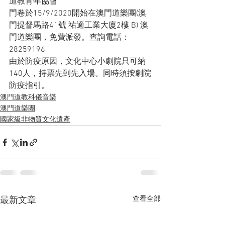
道教青年協會
門卷於15/9/2020開始在澳門道樂團(澳
門提督馬路41號 祐適工業大廈2樓 B) 澳
門道樂團，免費派發。查詢電話：
28259196
由於防疫原因，文化中心小劇院只可納
140人，持票先到先入場。同時須按劇院
防疫指引。
澳門道教科儀音樂
澳門道樂團
國家級非物質文化遺產
查看全部
最新文章