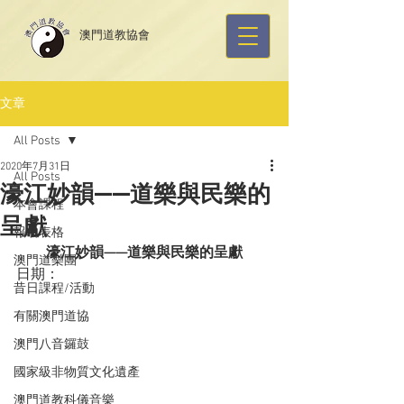
​澳門道教協會
文章
All Posts
2020年7月31日
All Posts
濠江妙韻——道樂與民樂的
本會課程
呈獻
報名表格
濠江妙韻——道樂與民樂的呈獻
澳門道樂團
日期：
昔日課程/活動
有關澳門道協
澳門八音鑼鼓
國家級非物質文化遺產
澳門道教科儀音樂