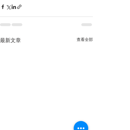
查看全部
最新文章