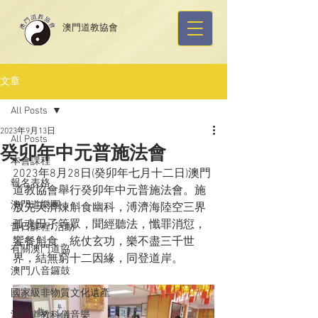
​澳門道教協會
文章
All Posts
2023年9月13日
All Posts
癸卯年中元普施法會
本會課程
2023年8月28日(癸卯年七月十二日)澳門
報名表格
道教協會舉行癸卯年中元普施法會。施
澳門道樂團
放先天濟煉斛食幽科，溥濟海陸空三界
孤魂田孑等眾，聞經聽法，懺罪消愆，
昔日課程/活動
饗餐斛食，統仗玄功，樂不盡三千世
有關澳門道協
界，結無窮十二因緣，同登道岸。
澳門八音鑼鼓
國家級非物質文化遺產
澳門道教科儀音樂