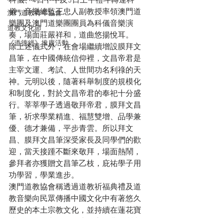
科儀、4日下午及5日上午禮斗轉運科
儀，音樂總監王忠人副教授率領澳門道
澳門道教青年協會
樂團及澳門道樂團團員為科儀音樂演
道教文化節
奏，場面莊嚴祥和，道曲悠揚悅耳。
《道德經》推廣活動
除上述儀式外，在會場繼續增設膜拜文
昌筆，在中國傳統信仰裡，文昌帝君是
主宰文運、考試、人世間功名利祿的天
神。元明以後，隨著科舉制度的規模化
和制度化，對於文昌帝君的奉祀十分盛
行。莘莘學子透過敬拜帝君，膜拜文昌
筆，祈求學業精進、福慧雙增、品學兼
優、德才兼備，平步青雲。所以拜文
昌、膜拜文昌筆深受家長及同學們的歡
迎，當天接踵不斷來敬拜，場面熱鬧，
參拜者亦獲贈文昌筆乙枝，庇祐學子用
功學習，學業進步。
澳門道教協會稱透過道教祈福典禮及道
教音樂向民眾傳播中國文化中有著悠久
歷史的本土宗教文化，並持續在蓮花寶