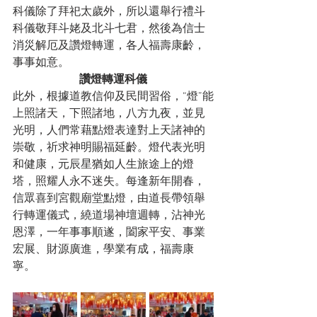
科儀除了拜祀太歲外，所以還舉行禮斗
科儀敬拜斗姥及北斗七君，然後為信士
消災解厄及讚燈轉運，各人福壽康齡，
事事如意。
讚燈轉運科儀
此外，根據道教信仰及民間習俗，“燈”能
上照諸天，下照諸地，八方九夜，並見
光明，人們常藉點燈表達對上天諸神的
崇敬，祈求神明賜福延齡。燈代表光明
和健康，元辰星猶如人生旅途上的燈
塔，照耀人永不迷失。每逢新年開春，
信眾喜到宮觀廟堂點燈，由道長帶領舉
行轉運儀式，繞道場神壇週轉，沾神光
恩澤，一年事事順遂，闔家平安、事業
宏展、財源廣進，學業有成，福壽康
寧。