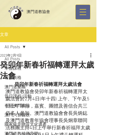
​澳門道教協會
文章
All Posts
2023年2月9日
All Posts
癸卯年新春祈福轉運拜太歲
本會課程
法會
報名表格
癸卯年新春祈福轉運拜太歲法會
澳門道樂團
澳門道教協會癸卯年新春祈福轉運拜太
昔日課程/活動
歲法會於2月4日(年十四) 上午、下午及5
有關澳門道協
日上午舉行，嘉賓、團體及善信合共三
佰多人參加。澳門道教協會會長吳炳鋕
澳門八音鑼鼓
及澳門道教青年協會理事長吳炯章聯同
國家級非物質文化遺產
法務團主持4日上午舉行新春祈福拜太歲
澳門道教科儀音樂