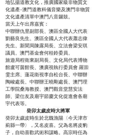
地弘揚道教文化，推廣國家級非物質文
化遺產–澳門道教科儀音樂及澳門非物質
文化遺產清單中澳門八音鑼鼓。
當天上午出席嘉賓：
中聯辦仇昱副部長、澳區全國人大代表
劉藝良先生、澳區全國人大代表蕭志偉
先生、新聞局陳露局長、立法會梁安琪
議員、澳門基金會何桂鈴委員、
旅遊局程衛東副局長、文化局代表博物
館盧可茵館長、澳廣視執行委員會 羅崇
雯主席、蓮花衛視李自松台長、中聯辦
陶峻處長、中聯辦王曉剛處長、澳門理
工學院桑海教授、澳門觀音堂慧安法
師、梁仕友及廟宇節慶文化促進會各廟
宇代表等。
癸卯太歲皮時大將軍
癸卯太歲皮時生於北魏漁陽〈今天津市
薊縣一帶〉，又名皮喜。父為名將皮豹
子，自幼喜歡武術和謀略。高宗時任為