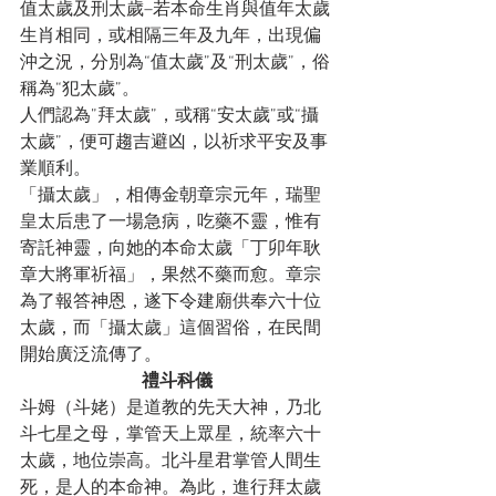
值太歲及刑太歲–若本命生肖與值年太歲
生肖相同，或相隔三年及九年，出現偏
沖之況，分別為“值太歲”及“刑太歲”，俗
稱為“犯太歲”。
人們認為”拜太歲”，或稱“安太歲”或“攝
太歲”，便可趨吉避凶，以祈求平安及事
業順利。
「攝太歲」，相傳金朝章宗元年，瑞聖
皇太后患了一場急病，吃藥不靈，惟有
寄託神靈，向她的本命太歲「丁卯年耿
章大將軍祈福」，果然不藥而愈。章宗
為了報答神恩，遂下令建廟供奉六十位
太歲，而「攝太歲」這個習俗，在民間
開始廣泛流傳了。
禮斗科儀
斗姆（斗姥）是道教的先天大神，乃北
斗七星之母，掌管天上眾星，統率六十
太歲，地位崇高。北斗星君掌管人間生
死，是人的本命神。為此，進行拜太歲