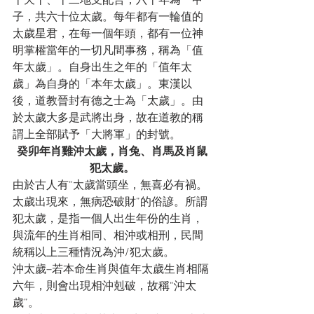
十天干、十二地支配合，六十年為一甲
子，共六十位太歲。每年都有一輪值的
太歲星君，在每一個年頭，都有一位神
明掌權當年的一切凡間事務，稱為「值
年太歲」。自身出生之年的「值年太
歲」為自身的「本年太歲」。東漢以
後，道教晉封有德之士為「太歲」。由
於太歲大多是武將出身，故在道教的稱
謂上全部賦予「大將軍」的封號。
癸卯年肖雞沖太歲，肖兔、肖馬及肖鼠
犯太歲。
由於古人有“太歲當頭坐，無喜必有禍。
太歲出現來，無病恐破財”的俗諺。所謂
犯太歲，是指一個人出生年份的生肖，
與流年的生肖相同、相沖或相刑，民間
統稱以上三種情況為沖/犯太歲。
沖太歲–若本命生肖與值年太歲生肖相隔
六年，則會出現相沖剋破，故稱“沖太
歲”。