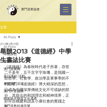
​澳門道教協會
文章
All Posts
2013年3月29日
All Posts
舉辦2013《道德經》中學
本會課程
生書法比賽
報名表格
《道德經》為春秋時代老子所著，存世
澳門道樂團
二千多年，五千言字字珠璣，是我國一
昔日課程/活動
部哲學、社會學、政治學及軍事學的不
有關澳門道協
朽巨著。《道德經》博大精深的思想，
已成為中國深厚傳統文化不可或缺的部
澳門八音鑼鼓
分，其提出的和諧理念和精神境界，正
國家級非物質文化遺產
好符合構建和諧及小康社會的實踐之
澳門道教科儀音樂