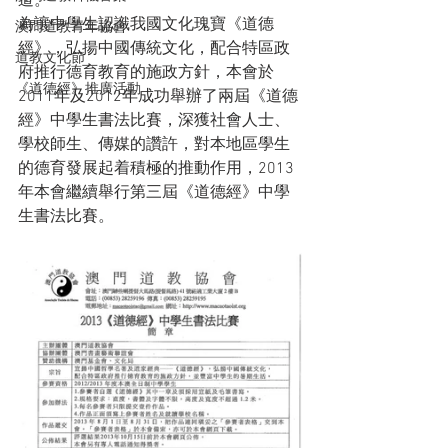
道。

為讓中學生認識我國文化瑰寶《道德
澳門道教青年協會
經》，弘揚中國傳統文化，配合特區政
道教文化節
府推行德育教育的施政方針，本會於
《道德經》推廣活動
2011年及2012年成功舉辦了兩屆《道德
經》中學生書法比賽，深獲社會人士、
學校師生、傳媒的讚許，對本地區學生
的德育發展起着積極的推動作用，2013
年本會繼續舉行第三屆《道德經》中學
生書法比賽。