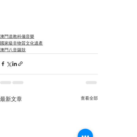
澳門道教科儀音樂
國家級非物質文化遺產
澳門八音鑼鼓
查看全部
最新文章