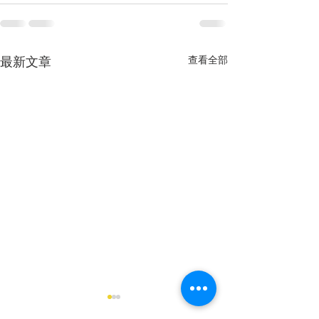
查看全部
最新文章