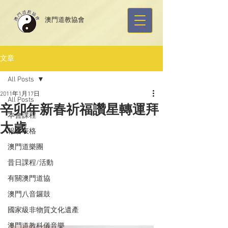
​澳門道教協會
文章
All Posts
2011年1月17日
All Posts
辛卯年新春祈福讚星轉運拜
本會課程
太歲
報名表格
澳門道樂團
昔日課程/活動
有關澳門道協
澳門八音鑼鼓
國家級非物質文化遺產
澳門道教科儀音樂