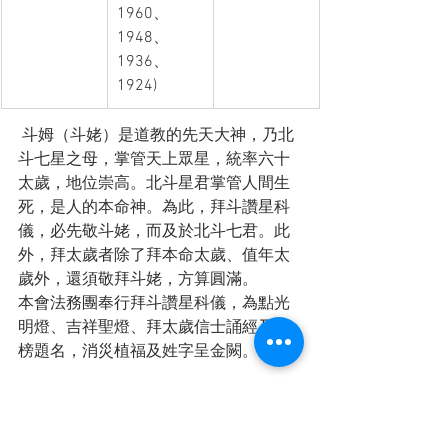
1960、
1948、
1936、
1924)
 斗姆（斗姥）是道教的先天大神，乃北
斗七星之母，掌管天上眾星，統率六十
太歲，地位崇高。北斗星君掌管人間生
死，是人的本命神。為此，拜斗讚星科
儀，必先敬斗姥，而及於北斗七君。此
外，拜太歲者除了拜本命太歲、值年太
歲外，還須敬拜斗姥，方算圓滿。
本會法務團奉行拜斗讚星科儀，為點光
明燈、吉祥聖燈、拜太歲信士誦經及金
榜題名，消災植福及姓字呈金闕。