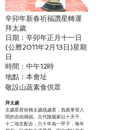
辛卯年新春祈福讚星轉運
拜太歲
日期：辛卯年正月十一日
(公曆2011年2月13日)星期
日
時間：中午12時
地點：本會址
敬設山蔬素食供眾
拜太歲
太歲星君俗稱太歲或歲君，負責掌管人
間的吉凶禍福。古代陰陽家以十天干、
十二地支配合，六十年為一甲子，每年