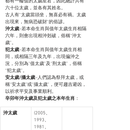
都有一輪值的太歲星君，因此總計共有
六十位太歲，並各有其姓名。
古人有“太歲當頭坐，無喜必有禍。太歲
出現來，無病恐破財”的俗諺。
沖太歲
–若本命生肖與值年太歲生肖相隔
六年，則會出現相沖剋破，俗稱“沖太
歲”。
犯太歲
–若本命生肖與值年太歲生肖相
同，或相隔三年及九年，出現偏沖之
況，分別為“值太歲”及“刑太歲”，俗稱
“犯太歲”。
安太歲
/
攝太歲
–人們認為祭拜太歲，或
稱“安太歲”或“攝太歲”，便可趨吉避凶，
以祈求平安及事業順利。
辛卯年沖太歲及犯太歲之本年生肖
：
沖太歲
(2005、
1993、
1981、